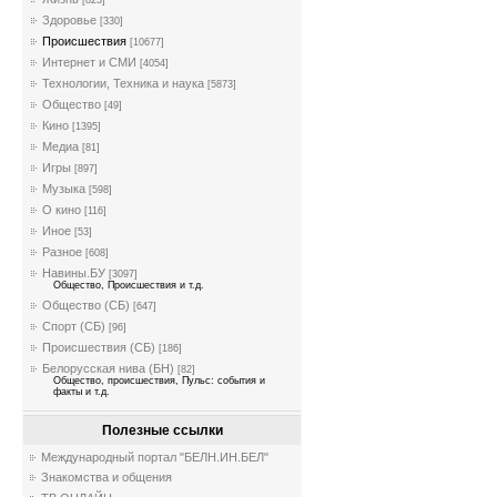
[823]
Здоровье
[330]
Происшествия
[10677]
Интернет и СМИ
[4054]
Технологии, Техника и наука
[5873]
Общество
[49]
Кино
[1395]
Медиа
[81]
Игры
[897]
Музыка
[598]
О кино
[116]
Иное
[53]
Разное
[608]
Навины.БУ
[3097]
Общество, Происшествия и т.д.
Общество (СБ)
[647]
Спорт (СБ)
[96]
Происшествия (СБ)
[186]
Белорусская нива (БН)
[82]
Общество, происшествия, Пульс: события и
факты и т.д.
Полезные ссылки
Международный портал "БЕЛН.ИН.БЕЛ"
Знакомства и общения