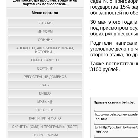
сада №5 приговори
Для просмотра профиля, войдите на
портал как пользователь.
государства 15% з
обязанностей по обе
Меню портала
30 мая этого года в
ГЛАВНАЯ
под присмотром осу
ИНФОРМ
обеих рук в нескольк
СОННИК
Родители написал
уголовное дело по ч
АНЕКДОТЫ, АФОРИЗМЫ И ФРАЗЫ,
ИСТОРИИ...
второго этажа, по др
ОБМЕН ВАЛЮТЫ
Также воспитательн
СЕРФИНГ
3100 рублей.
РЕГИСТРАЦИЯ ДОМЕНОВ
ЧАТЫ
ВИДЕО
МУЗЫК@
Прямые ссылки beln.by:
НОВОСТИ
КАРТИНКИ И ФОТО
- ссылка
СКРИПТЫ (CMS) И ПРОГРАММЫ (SOFT)
- BBCode
ТВ ПРОГРАММА