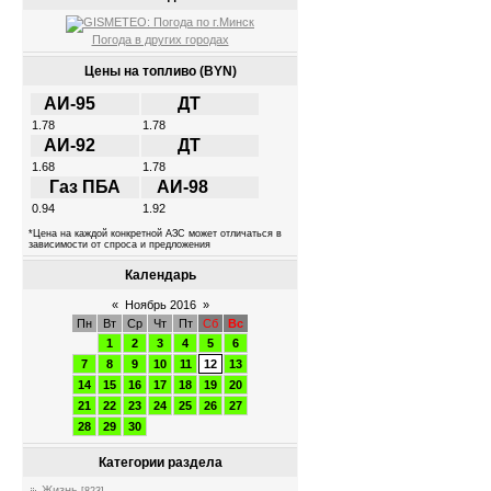
Погода в других городах
Цены на топливо (BYN)
АИ-95
ДТ
1.78
1.78
АИ-92
ДТ
1.68
1.78
Газ ПБА
АИ-98
0.94
1.92
*Цена на каждой конкретной АЗС может отличаться в
зависимости от спроса и предложения
Календарь
«
Ноябрь 2016
»
Пн
Вт
Ср
Чт
Пт
Сб
Вс
1
2
3
4
5
6
7
8
9
10
11
12
13
14
15
16
17
18
19
20
21
22
23
24
25
26
27
28
29
30
Категории раздела
Жизнь