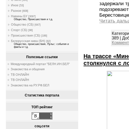
[116]
задержали т
Иное
[53]
подозреваютс
Разное
[608]
Берестовицк
Навины.БУ
[3097]
Общество, Происшествия и т.д.
Читать даль
Общество (СБ)
[647]
Спорт (СБ)
[96]
Категори
Происшествия (СБ)
[186]
389
|
Доб
Белорусская нива (БН)
[82]
Коммент
Общество, происшествия, Пульс: события и
факты и т.д.
На трассе «Мин
Полезные ссылки
столкнулся с л
Международный портал "БЕЛН.ИН.БЕЛ"
Знакомства и общения
ТВ ОНЛАЙН
ТВ ОНЛАЙН
Знакомства на РУ.РФ.БЕЛ
Статистика портала
ТОП рейтинг
соц.сети