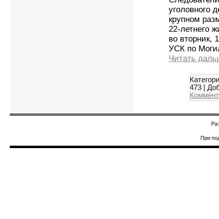
уголовного 
крупном раз
22-летнего ж
во вторник, 
УСК по Моги
Читать даль
Категори
473
|
Доб
Коммент
Ра
При по