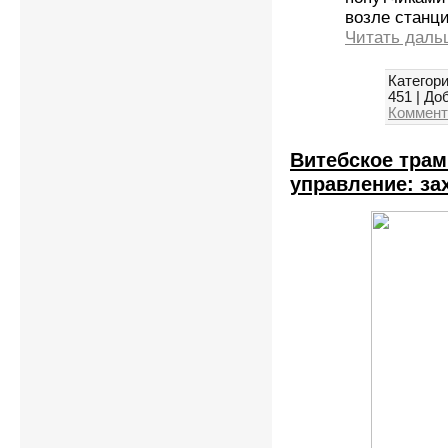
возле станц
Читать даль
Категори
451
|
Доб
Коммент
Витебское тра
управление: за