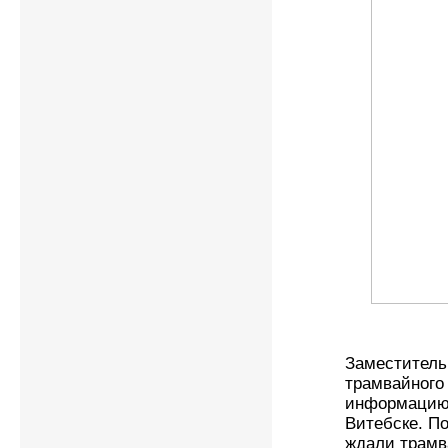
Заместитель
трамвайного
информацию 
Витебске. По
ждали трамв