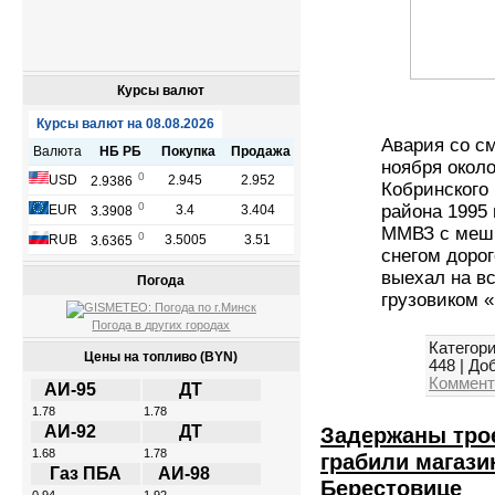
Курсы валют
Авария со с
ноября около
Кобринского
района 1995
ММВЗ с мешк
снегом дорог
выехал на вс
Погода
грузовиком 
Погода в других городах
Категори
Цены на топливо (BYN)
448
|
Доб
Коммент
АИ-95
ДТ
1.78
1.78
Задержаны тро
АИ-92
ДТ
1.68
1.78
грабили магази
Газ ПБА
АИ-98
Берестовице