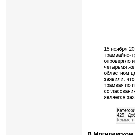
15 ноября 20
трамвайно-т
опровергло 
четырьмя же
областном ц
заявили, чт
трамвая по 
согласовани
является за
Категори
425
|
Доб
Коммент
В Могилевском 