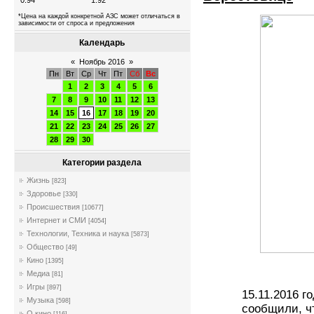
0.94
1.92
*Цена на каждой конкретной АЗС может отличаться в
зависимости от спроса и предложения
Календарь
«
Ноябрь 2016
»
Пн
Вт
Ср
Чт
Пт
Сб
Вс
1
2
3
4
5
6
7
8
9
10
11
12
13
14
15
16
17
18
19
20
21
22
23
24
25
26
27
28
29
30
Категории раздела
Жизнь
[823]
Здоровье
[330]
Происшествия
[10677]
Интернет и СМИ
[4054]
Технологии, Техника и наука
[5873]
Общество
[49]
Кино
[1395]
Медиа
[81]
Игры
[897]
15.11.2016 г
Музыка
[598]
сообщили, ч
О кино