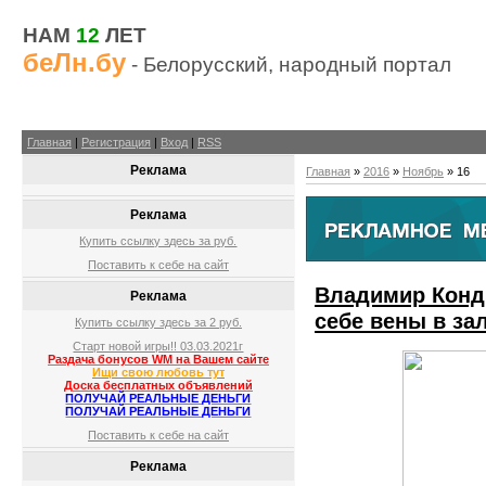
НАМ
12
ЛЕТ
беЛн.бу
- Белорусский, народный портал
Главная
|
Регистрация
|
Вход
|
RSS
Реклама
Главная
»
2016
»
Ноябрь
»
16
Реклама
Купить ссылку здесь за
руб.
Поставить к себе на сайт
Владимир Конд
Реклама
себе вены в за
Купить ссылку здесь за
2
руб.
Старт новой игры!! 03.03.2021г
Раздача бонусов WM на Вашем сайте
Ищи свою любовь тут
Доска бесплатных объявлений
ПОЛУЧАЙ РЕАЛЬНЫЕ ДЕНЬГИ
ПОЛУЧАЙ РЕАЛЬНЫЕ ДЕНЬГИ
Поставить к себе на сайт
Реклама