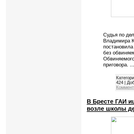
Судья по де
Владимира К
постановила
без обвиняе
Обвиняемого
приговора.
..
Категори
424
|
Доб
Коммент
В Бресте ГАИ и
возле школы д