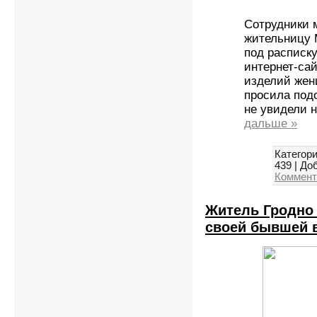
Сотрудники 
жительницу М
под расписк
интернет-са
изделий жен
просила под
не увидели н
дальше »
Категори
439
|
Доб
Коммент
Житель Гродно 
своей бывшей 