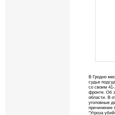
В Гродно мес
судье подсу
со своим 41
фронте. Об 
области. В 
уголовные д
причинение т
“Угроза уби