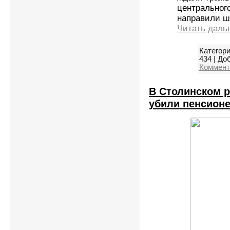
центральног
направили ш
Читать даль
Категори
434
|
Доб
Коммент
В Столинском р
убили пенсион