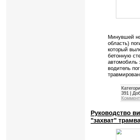
Минувшей но
область) пог
который выле
бетонную ст
автомобиль з
водитель пог
травмирован
Категори
391
|
Доб
Коммент
Руководство ви
"захват" трамв