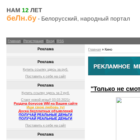
НАМ
12
ЛЕТ
беЛн.бу
- Белорусский, народный портал
Главная
|
Регистрация
|
Вход
|
RSS
Реклама
Главная
»
Кино
Реклама
Купить ссылку здесь за
руб.
Поставить к себе на сайт
Реклама
"Только не смот
Купить ссылку здесь за
2
руб.
Старт новой игры!! 03.03.2021г
Раздача бонусов WM на Вашем сайте
Ищи свою любовь тут
Доска бесплатных объявлений
ПОЛУЧАЙ РЕАЛЬНЫЕ ДЕНЬГИ
ПОЛУЧАЙ РЕАЛЬНЫЕ ДЕНЬГИ
Поставить к себе на сайт
Реклама