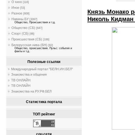
О кино
[116]
Иное
[53]
Князь Монако 
Разное
[608]
Николь Кидман 
Навины.БУ
[3097]
Общество, Происшествия и т.д.
Общество (СБ)
[647]
Спорт (СБ)
[96]
Происшествия (СБ)
[186]
Белорусская нива (БН)
[82]
Общество, происшествия, Пульс: события и
факты и т.д.
Полезные ссылки
Международный портал "БЕЛН.ИН.БЕЛ"
Знакомства и общения
ТВ ОНЛАЙН
ТВ ОНЛАЙН
Знакомства на РУ.РФ.БЕЛ
Статистика портала
ТОП рейтинг
соц.сети