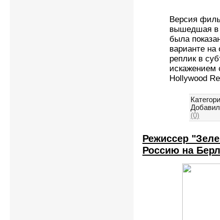
Версия филь
вышедшая в К
была показан
варианте на 
реплик в су
искажением 
Hollywood Re
Категори
Добавил
(0)
Режиссер "Зеле
Россию на Бер