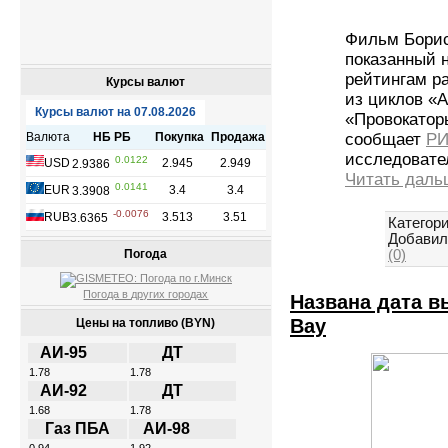
Фильм Борис
показанный н
рейтингам р
Курсы валют
из циклов «
«Провокатор
сообщает
РИ
исследовате
Читать даль
Категори
Добавил
(0)
Погода
Погода в других городах
Названа дата в
Bay
Цены на топливо (BYN)
АИ-95
ДТ
1.78
1.78
АИ-92
ДТ
1.68
1.78
Газ ПБА
АИ-98