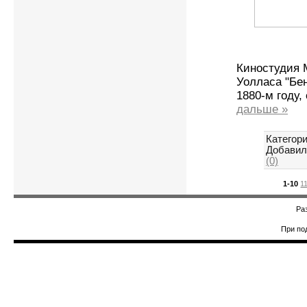
Киностудия 
Уолласа "Бе
1880-м году,
дальше »
Категори
Добавил
(0)
1-10
1
Ра
При по