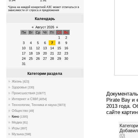
0.94
1.92
*Цена на каждой конкретной АЗС может отличаться в
зависимости от спроса и предложения
Календарь
«
Август 2026
»
Пн
Вт
Ср
Чт
Пт
Сб
Вс
1
2
3
4
5
6
7
8
9
10
11
12
13
14
15
16
17
18
19
20
21
22
23
24
25
26
27
28
29
30
31
Категории раздела
Жизнь
[823]
Здоровье
[330]
Документаль
Происшествия
[10677]
Интернет и СМИ
Pirate Bay и
[4054]
Технологии, Техника и наука
2013 года. 
[5873]
Общество
[49]
сайте карти
Кино
[1395]
Медиа
[81]
Категори
Игры
[897]
Добавил
Музыка
[598]
(0)