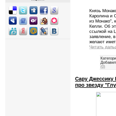
Князь Монако
Каролина и 
из Монако",
Келли. Об эт
ссылкой на L
заявление, в
желают имет
Читать даль
Категори
Добавил
(0)
Сару Джессику
про звезду "Глу