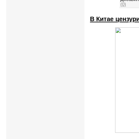
(0)
В Китае цензур