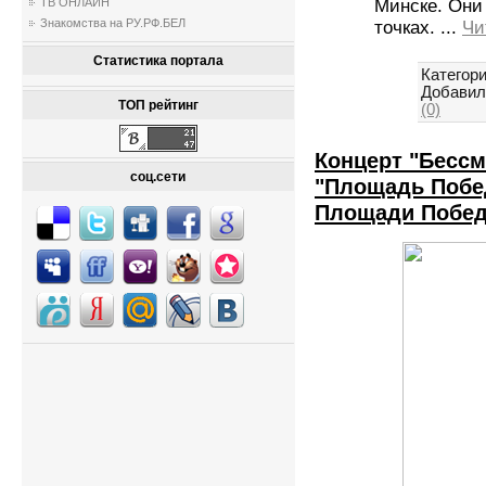
ТВ ОНЛАЙН
Минске. Они
Знакомства на РУ.РФ.БЕЛ
точках.
...
Чи
Статистика портала
Категори
Добавил
ТОП рейтинг
(0)
Концерт "Бессм
соц.сети
"Площадь Побед
Площади Побед