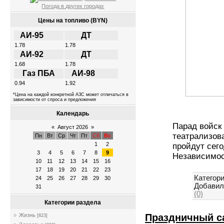
Погода в других городах
Цены на топливо (BYN)
АИ-95
ДТ
1.78
1.78
АИ-92
ДТ
1.68
1.78
Газ ПБА
АИ-98
0.94
1.92
*Цена на каждой конкретной АЗС может отличаться в
зависимости от спроса и предложения
Календарь
Парад войск
«
Август 2026
»
театрализова
Пн
Вт
Ср
Чт
Пт
Сб
Вс
1
2
пройдут сего
3
4
5
6
7
8
9
Независимо
10
11
12
13
14
15
16
17
18
19
20
21
22
23
Категори
24
25
26
27
28
29
30
Добавил
31
(0)
Категории раздела
Праздничный с
Жизнь
[823]