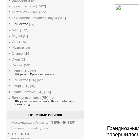
Здоровье
[330]
Происшествия
[10677]
Интернет и СМИ
[4054]
Технологии, Техника и наука
[5873]
Общество
[49]
Кино
[1395]
Медиа
[81]
Игры
[897]
Музыка
[598]
О кино
[116]
Иное
[53]
Разное
[608]
Навины.БУ
[3097]
Общество, Происшествия и т.д.
Общество (СБ)
[647]
Спорт (СБ)
[96]
Происшествия (СБ)
[186]
Белорусская нива (БН)
[82]
Общество, происшествия, Пульс: события и
факты и т.д.
Полезные ссылки
Международный портал "БЕЛН.ИН.БЕЛ"
Грандиозным
Знакомства и общения
завершилось
ТВ ОНЛАЙН