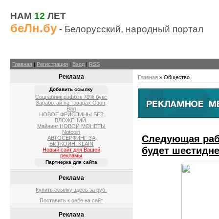
НАМ
12
ЛЕТ
беЛн.бу
- Белорусский, народный портал
Главная
|
Регистрация
|
Вход
|
RSS
Реклама
Главная
»
Общество
Добавить ссылку
Соцпаблик рэфбэк 70% букс
Заработай на товарах Озон,
Вал
НОВОЕ ФРИСПИНЫ БЕЗ
ВЛОЖЕНИЙ.
Майнинг НОВОЙ МОНЕТЫ
Notcoin
Следующая раб
АВТОСЕРФИНГ ЗА
БИТКОИН. KLAIN
будет шестидн
Новый сайт для Вашей
рекламы
Партнерка для сайта
Реклама
Купить ссылку здесь за
руб.
Поставить к себе на сайт
Реклама