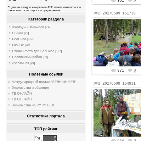
0.94
1.92
981
0
*Цена на каждой конкретной АЗС может отличаться в
зависимости от спроса и предложения
IMG_20170509_151738
Категории раздела
Хэллоуин/Halloween
[494]
О кино
[75]
09.05.2017
БелНива
[484]
Разные
[281]
fiesta
Столин фото для БелНива
[147]
Несвижский район
[33]
Дзержинск
[99]
971
0
Полезные ссылки
Международный портал "БЕЛН.ИН.БЕЛ"
IMG_20170509_154931
Знакомства и общения
ТВ ОНЛАЙН
ТВ ОНЛАЙН
Знакомства на РУ.РФ.БЕЛ
09.05.2017
Статистика портала
fiesta
ТОП рейтинг
944
0