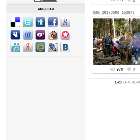
соц.сети
IMG_20170509_153847
09.05.2017
fiesta
970
0
1-20
21-40
41-6