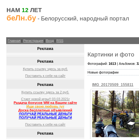
НАМ
12
ЛЕТ
беЛн.бу
- Белорусский, народный портал
Главная
|
Регистрация
|
Вход
|
RSS
Реклама
Картинки и фото
Реклама
Фотографий:
1613
| Альбомов:
3
Купить ссылку здесь за
руб.
Новые фотографии
Поставить к себе на сайт
Реклама
IMG_20170509_155811
Купить ссылку здесь за
2
руб.
Старт новой игры!! 03.03.2021г
Раздача бонусов WM на Вашем сайте
Ищи свою любовь тут
09.05.2017
Доска бесплатных объявлений
ПОЛУЧАЙ РЕАЛЬНЫЕ ДЕНЬГИ
ПОЛУЧАЙ РЕАЛЬНЫЕ ДЕНЬГИ
fiesta
Поставить к себе на сайт
Реклама