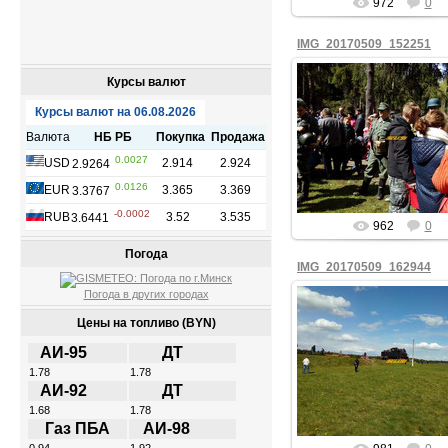
972
0
IMG_20170509_152251
Курсы валют
09.05.2017
fiesta
962
0
Погода
IMG_20170509_162944
Погода в других городах
Цены на топливо (BYN)
09.05.2017
АИ-95
ДТ
1.78
1.78
fiesta
АИ-92
ДТ
1.68
1.78
Газ ПБА
АИ-98