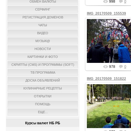
998
0
ОБМЕН ВАЛЮТЫ
СЕРФИНГ
IMG_20170509_155539
РЕГИСТРАЦИЯ ДОМЕНОВ
ЧАТЫ
ВИДЕО
09.05.2017
МУЗЫК@
fiesta
НОВОСТИ
КАРТИНКИ И ФОТО
СКРИПТЫ (CMS) И ПРОГРАММЫ (SOFT)
978
0
ТВ ПРОГРАММА
IMG_20170509_151822
ДОСКА ОБЪЯВЛЕНИЙ
КУЛИНАРНЫЕ РЕЦЕПТЫ
ОТКРЫТКИ
09.05.2017
ПОМОЩЬ
fiesta
ЕЩЕ...
Курсы валют НБ РБ