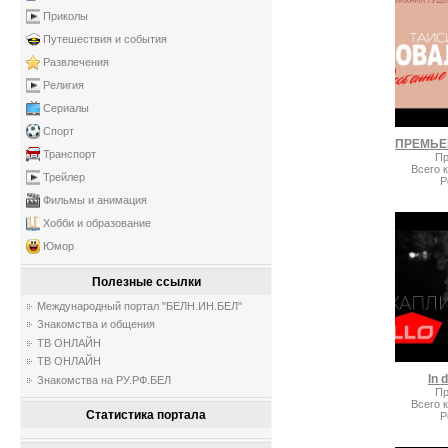
Приколы
Путешествия и события
Развлечения
Религия
Сериалы
Спорт
Транспорт
Пр
Всего 
Трейлер
Р
Фильмы и анимация
Хобби и образование
Юмор
Полезные ссылки
Международный портал "БЕЛН.ИН.БЕЛ"
Знакомства и общения
ТВ ОНЛАЙН
ТВ ОНЛАЙН
In 
Знакомства на РУ.РФ.БЕЛ
Пр
Всего 
Статистика портала
Р