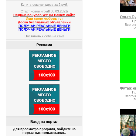
Купить ссылку здесь за
2
руб.
Старт новой игры!! 03.03.2021г
Раздача бонусов WM на Вашем сайте
Ищи свою любовь тут
Пр
Доска бесплатных объявлений
Всего 
ПОЛУЧАЙ РЕАЛЬНЫЕ ДЕНЬГИ
Р
ПОЛУЧАЙ РЕАЛЬНЫЕ ДЕНЬГИ
Поставить к себе на сайт
Реклама
Пр
Всего 
Р
Вход на портал
Для просмотра профиля, войдите на
портал как пользователь.