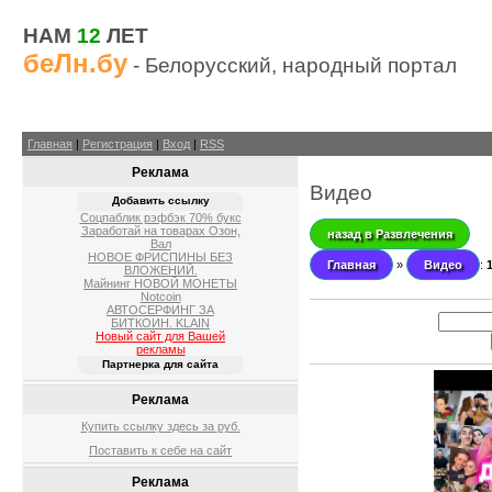
НАМ
12
ЛЕТ
беЛн.бу
- Белорусский, народный портал
Главная
|
Регистрация
|
Вход
|
RSS
Реклама
Видео
Добавить ссылку
Соцпаблик рэфбэк 70% букс
Заработай на товарах Озон,
назад в Развлечения
Вал
НОВОЕ ФРИСПИНЫ БЕЗ
Главная
»
Видео
:
ВЛОЖЕНИЙ.
Майнинг НОВОЙ МОНЕТЫ
Notcoin
АВТОСЕРФИНГ ЗА
БИТКОИН. KLAIN
Новый сайт для Вашей
рекламы
Партнерка для сайта
Реклама
Купить ссылку здесь за
руб.
Поставить к себе на сайт
Реклама