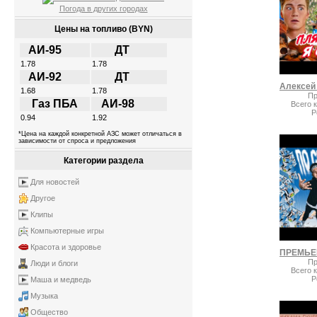
Погода в других городах
Цены на топливо (BYN)
АИ-95
ДТ
1.78
1.78
АИ-92
ДТ
1.68
1.78
Пр
Газ ПБА
АИ-98
Всего 
Р
0.94
1.92
*Цена на каждой конкретной АЗС может отличаться в
зависимости от спроса и предложения
Категории раздела
Для новостей
Другое
Клипы
Компьютерные игры
Красота и здоровье
Пр
Люди и блоги
Всего 
Р
Маша и медведь
Музыка
Общество