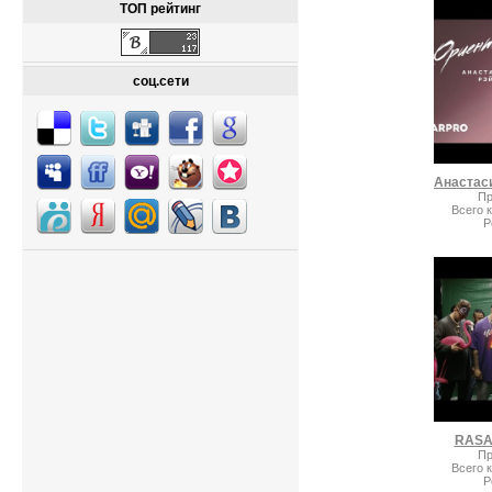
ТОП рейтинг
соц.сети
Пр
Всего 
Р
RASA
Пр
Всего 
Р