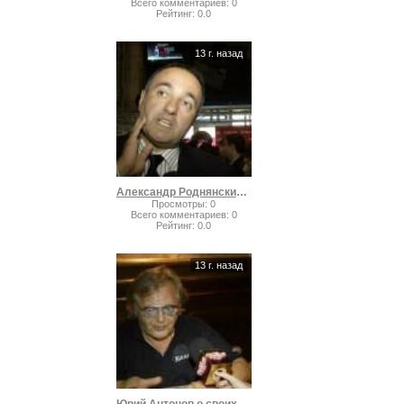
Всего комментариев
:
0
Рейтинг
:
0.0
13 г. назад
Александр Роднянский о лучшем фильме
Просмотры
:
0
Всего комментариев
:
0
Рейтинг
:
0.0
13 г. назад