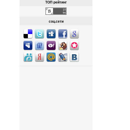
ТОП рейтинг
соц.сети