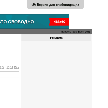
Версия для слабовидящих
Приветствую Вас
Гость
Реклама
2
3
..
13
14
15
»