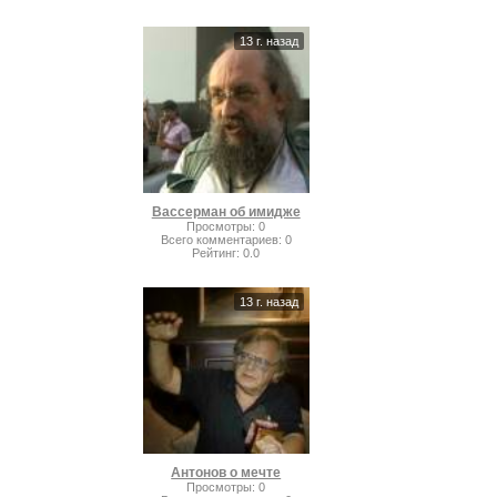
13 г. назад
Вассерман об имидже
Просмотры
:
0
Всего комментариев
:
0
Рейтинг
:
0.0
13 г. назад
Антонов о мечте
Просмотры
:
0