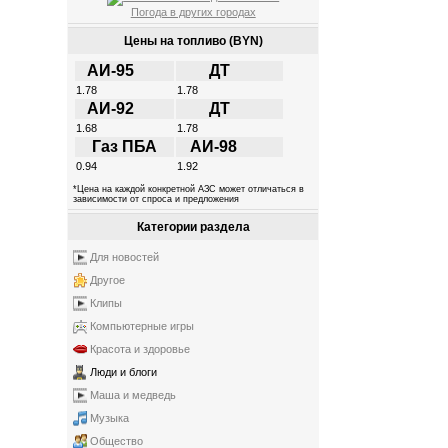
Погода в других городах
Цены на топливо (BYN)
АИ-95
ДТ
1.78
1.78
АИ-92
ДТ
1.68
1.78
Газ ПБА
АИ-98
0.94
1.92
*Цена на каждой конкретной АЗС может отличаться в
зависимости от спроса и предложения
Категории раздела
Для новостей
Другое
Клипы
Компьютерные игры
Красота и здоровье
Люди и блоги
Маша и медведь
Музыка
Общество