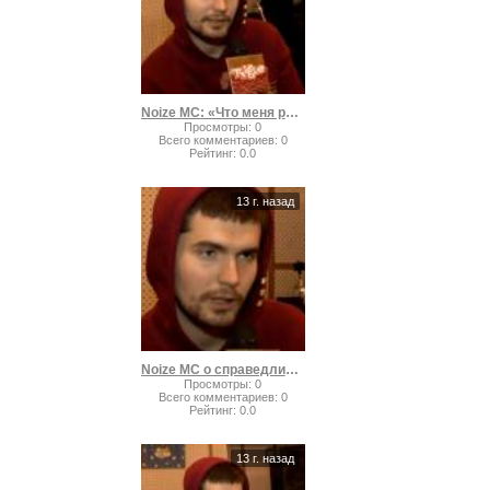
Noize MC: «Что меня радует?»
Просмотры
:
0
Всего комментариев
:
0
Рейтинг
:
0.0
13 г. назад
Noize MC о справедливости
Просмотры
:
0
Всего комментариев
:
0
Рейтинг
:
0.0
13 г. назад