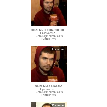
Noize MC о популярности
Просмотры
:
0
Всего комментариев
:
0
Рейтинг
:
0.0
13 г. назад
Noize MC о счастье
Просмотры
:
0
Всего комментариев
:
0
Рейтинг
:
0.0
13 г. назад