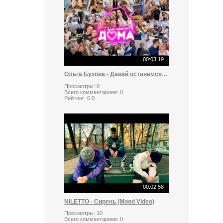
00:03:19
Ольга Бузова - Давай останемся дома
Просмотры:
0
Всего комментариев:
0
Рейтинг:
0.0
00:02:58
NILETTO - Сирень (Mood Video)
Просмотры:
10
Всего комментариев:
0