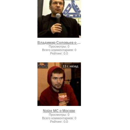
Владимир Соловьев o своем увольнении
Просмотры
:
0
Всего комментариев
:
0
Рейтинг
:
0.0
13 г. назад
Noize MC о Москве
Просмотры
:
0
Всего комментариев
:
0
Рейтинг
:
0.0