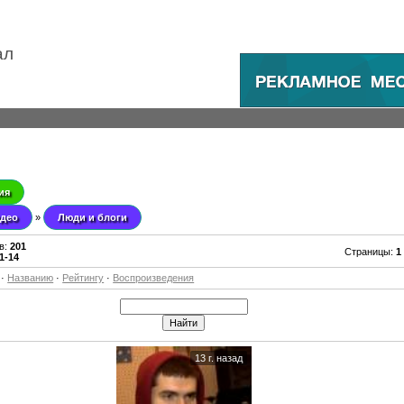
ал
ия
део
»
Люди и блоги
в
:
201
Страницы
:
1
1-14
·
Названию
·
Рейтингу
·
Воспроизведения
13 г. назад