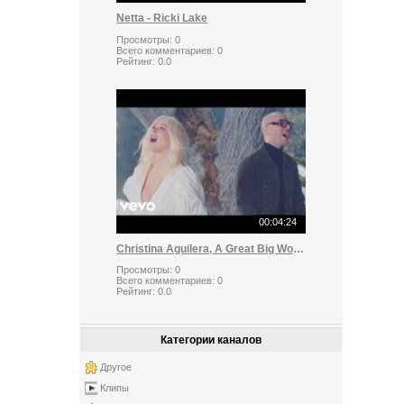
Netta - Ricki Lake
Просмотры:
0
Всего комментариев:
0
Рейтинг:
0.0
00:04:24
Christina Aguilera, A Great Big World - Fall On Me
Просмотры:
0
Всего комментариев:
0
Рейтинг:
0.0
Категории каналов
Другое
Клипы