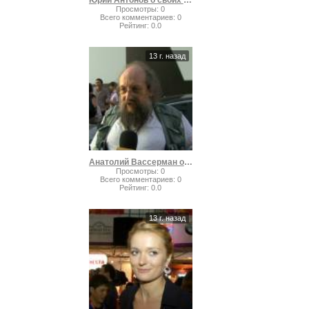
Юрий Антонов о своих доходах
Просмотры
:
0
Всего комментариев
:
0
Рейтинг
:
0.0
13 г. назад
Анатолий Вассерман о лучшем фильме
Просмотры
:
0
Всего комментариев
:
0
Рейтинг
:
0.0
13 г. назад