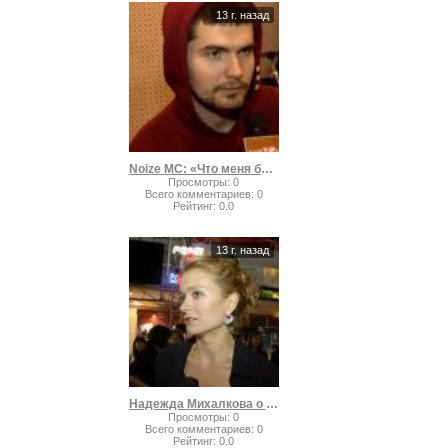
13 г. назад
Noize MC: «Что меня бесит?»
Просмотры
:
0
Всего комментариев
:
0
Рейтинг
:
0.0
13 г. назад
Надежда Михалкова о пошлости
Просмотры
:
0
Всего комментариев
:
0
Рейтинг
:
0.0