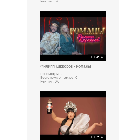
Рейтинг:
5.0
00:04:14
Филипп Киркоров - Романы
Просмотры:
0
Всего комментариев:
0
Рейтинг:
0.0
00:02:14