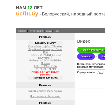
НАМ
12
ЛЕТ
беЛн.бу
- Белорусский, народный порт
Главная
|
Регистрация
|
Вход
|
RSS
Реклама
Видео
Добавить ссылку
Соцпаблик рэфбэк 70% букс
Заработай на товарах Озон,
назад в Развлечен
Вал
НОВОЕ ФРИСПИНЫ БЕЗ
Главная
»
Ви
ВЛОЖЕНИЙ.
Майнинг НОВОЙ МОНЕТЫ
Notcoin
В категории материало
АВТОСЕРФИНГ ЗА
Показано материалов
:
БИТКОИН. KLAIN
Новый сайт для Вашей
Сортировать по
:
Дате
↓
рекламы
Партнерка для сайта
Реклама
Купить ссылку здесь за
руб.
Поставить к себе на сайт
Реклама