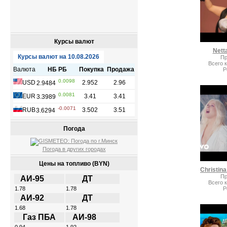
Курсы валют
Netta
Пр
Всего 
Р
Погода
Погода в других городах
Цены на топливо (BYN)
Пр
АИ-95
ДТ
Всего 
Р
1.78
1.78
АИ-92
ДТ
1.68
1.78
Газ ПБА
АИ-98