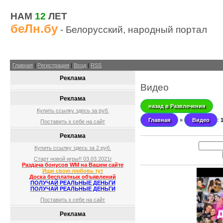
НАМ
12
ЛЕТ
беЛн.бу
- Белорусский, народный портал
Главная
|
Регистрация
|
Вход
|
RSS
Реклама
Видео
Реклама
назад в Развлечения
Купить ссылку здесь за
руб.
Главная
»
Видео
:
Поставить к себе на сайт
Реклама
Купить ссылку здесь за
2
руб.
Старт новой игры!! 03.03.2021г
Раздача бонусов WM на Вашем сайте
Ищи свою любовь тут
Доска бесплатных объявлений
ПОЛУЧАЙ РЕАЛЬНЫЕ ДЕНЬГИ
ПОЛУЧАЙ РЕАЛЬНЫЕ ДЕНЬГИ
Поставить к себе на сайт
Реклама