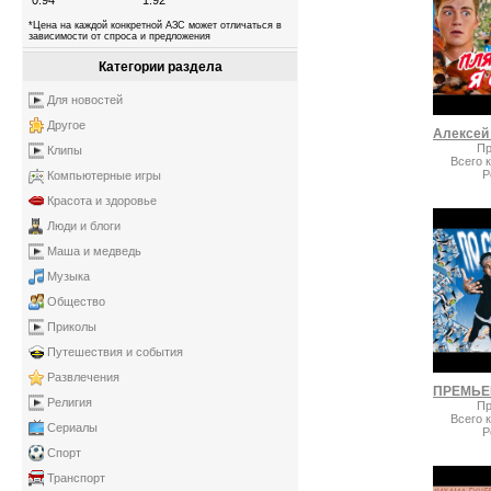
0.94
1.92
*Цена на каждой конкретной АЗС может отличаться в
зависимости от спроса и предложения
Категории раздела
Для новостей
Другое
Пр
Клипы
Всего 
Р
Компьютерные игры
Красота и здоровье
Люди и блоги
Маша и медведь
Музыка
Общество
Приколы
Путешествия и события
Развлечения
Религия
Пр
Всего 
Сериалы
Р
Спорт
Транспорт