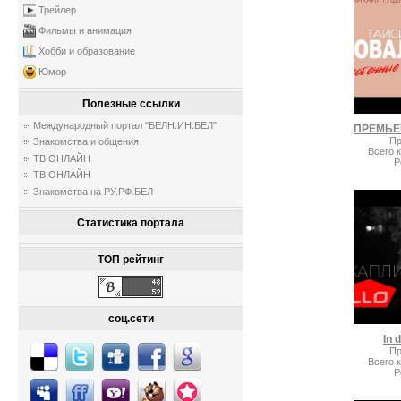
Трейлер
Фильмы и анимация
Хобби и образование
Юмор
Полезные ссылки
Международный портал "БЕЛН.ИН.БЕЛ"
Пр
Знакомства и общения
Всего 
ТВ ОНЛАЙН
Р
ТВ ОНЛАЙН
Знакомства на РУ.РФ.БЕЛ
Статистика портала
ТОП рейтинг
соц.сети
In 
Пр
Всего 
Р