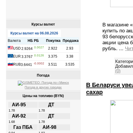
В магазине 
Курсы валют
купить по ак
93 белорусск
акции цена 
рубль.
...
Чит
Категори
Добавил
(0)
Погода
В Беларуси уве
Погода в других городах
сахар
Цены на топливо (BYN)
АИ-95
ДТ
1.78
1.78
АИ-92
ДТ
1.68
1.78
Газ ПБА
АИ-98