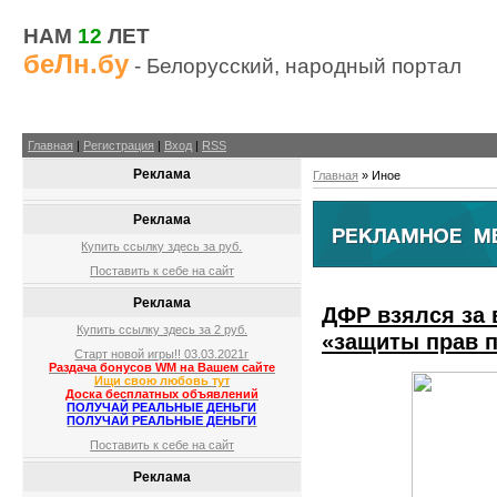
НАМ
12
ЛЕТ
беЛн.бу
- Белорусский, народный портал
Главная
|
Регистрация
|
Вход
|
RSS
Реклама
Главная
»
Иное
Реклама
Купить ссылку здесь за
руб.
Поставить к себе на сайт
Реклама
ДФР взялся за 
Купить ссылку здесь за
2
руб.
«защиты прав 
Старт новой игры!! 03.03.2021г
Раздача бонусов WM на Вашем сайте
Ищи свою любовь тут
Доска бесплатных объявлений
ПОЛУЧАЙ РЕАЛЬНЫЕ ДЕНЬГИ
ПОЛУЧАЙ РЕАЛЬНЫЕ ДЕНЬГИ
Поставить к себе на сайт
Реклама