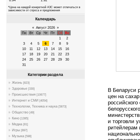
0.94
1.92
*Цена на каждой конкретной АЗС может отличаться в
зависимости от спроса и предложения
Календарь
«
Август 2026
»
Пн
Вт
Ср
Чт
Пт
Сб
Вс
1
2
3
4
5
6
7
8
9
10
11
12
13
14
15
16
17
18
19
20
21
22
23
24
25
26
27
28
29
30
31
Категории раздела
Жизнь
[823]
Здоровье
[330]
В Беларуси 
Происшествия
[10677]
цен на сахар
Интернет и СМИ
[4054]
российского
Технологии, Техника и наука
[5873]
белорусског
Общество
[49]
министерств
Кино
[1395]
и торговли 
Медиа
[81]
ритейлерам 
Игры
[897]
национально
Музыка
[598]