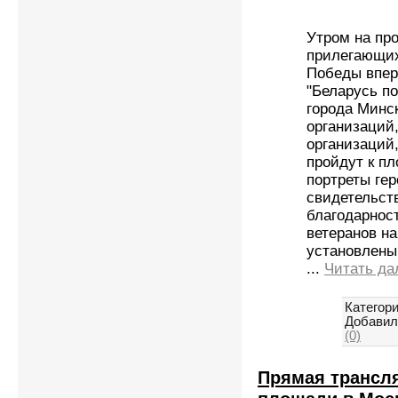
Утром на пр
прилегающих
Победы впер
"Беларусь п
города Минс
организаций
организаций
пройдут к п
портреты гер
свидетельст
благодарнос
ветеранов н
установлены 
...
Читать да
Категори
Добавил
(0)
Прямая трансля