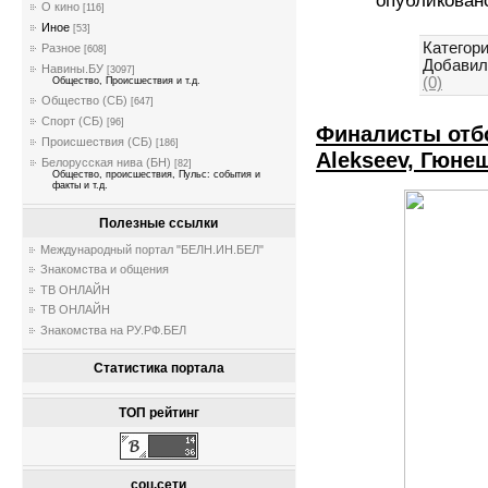
опубликован
О кино
[116]
Иное
[53]
Категори
Разное
[608]
Добавил
Навины.БУ
[3097]
(0)
Общество, Происшествия и т.д.
Общество (СБ)
[647]
Спорт (СБ)
[96]
Финалисты отб
Происшествия (СБ)
[186]
Alekseev, Гюне
Белорусская нива (БН)
[82]
Общество, происшествия, Пульс: события и
факты и т.д.
Полезные ссылки
Международный портал "БЕЛН.ИН.БЕЛ"
Знакомства и общения
ТВ ОНЛАЙН
ТВ ОНЛАЙН
Знакомства на РУ.РФ.БЕЛ
Статистика портала
ТОП рейтинг
соц.сети