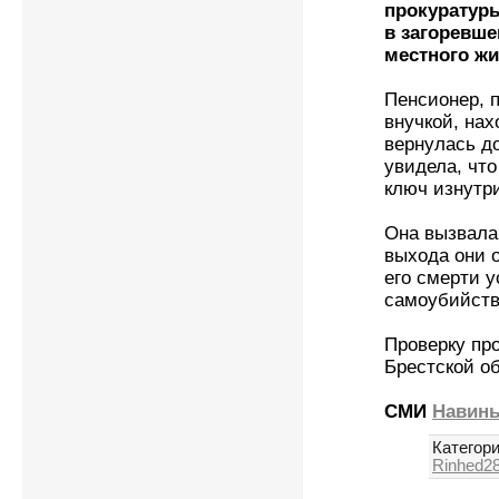
прокуратуры
в загоревше
местного жи
Пенсионер, 
внучкой, нах
вернулась до
увидела, что
ключ изнутр
Она вызвала
выхода они 
его смерти 
самоубийств
Проверку пр
Брестской о
СМИ
Навин
Категори
Rinhed2