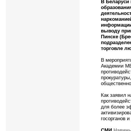
В Беларуси
образовани
деятельност
наркомание
информации
выводу при
Пинске (Бре
подразделе
торговле л
В мероприят
Академии МВ
противодейс
прокуратуры,
общественно
Как заявил н
противодейс
для более э
активизиров
госорганов 
СМИ
Навин