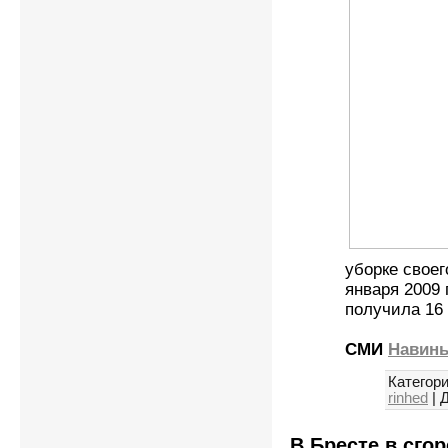
уборке своег
января 2009 
получила 16
СМИ
Навин
Категори
rinhed
|
Д
В Бресте в сго