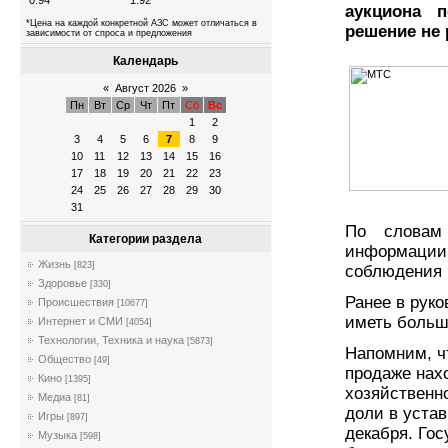
0.94
1.92
аукциона 
*Цена на каждой конкретной АЗС может отличаться в
решение не 
зависимости от спроса и предложения
Календарь
«
Август 2026
»
Пн
Вт
Ср
Чт
Пт
Сб
Вс
1
2
3
4
5
6
7
8
9
10
11
12
13
14
15
16
17
18
19
20
21
22
23
24
25
26
27
28
29
30
31
По словам 
Категории раздела
информации
Жизнь
[823]
соблюдения 
Здоровье
[330]
Ранее в рук
Происшествия
[10677]
иметь большо
Интернет и СМИ
[4054]
Технологии, Техника и наука
[5873]
Напомним, ч
Общество
[49]
продаже нах
Кино
[1395]
хозяйственн
Медиа
[81]
доли в уста
Игры
[897]
декабря. Гос
Музыка
[598]