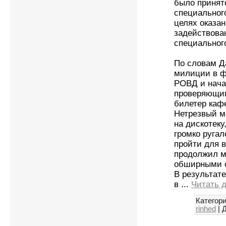
было принят
специальног
целях оказа
задействова
специальног
По словам Да
милиции в ф
РОВД и нача
проверяющим
билетер кафе
Нетрезвый м
на дискотеку
громко руга
пройти для в
продолжил м
обширными с
В результат
в
...
Читать 
Категори
rinhed
|
Д