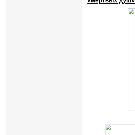
«мертвых душ»