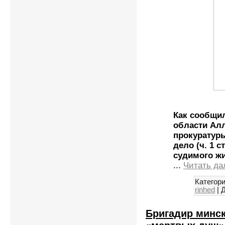
Как сообщи
области Ал
прокуратур
дело (ч. 1 с
судимого жи
...
Читать да
Категори
rinhed
|
Д
Бригадир минск