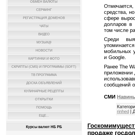
ОБМЕН ВАЛЮТЫ
Отмечается,
СЕРФИНГ
средства, но
сфере вырос
РЕГИСТРАЦИЯ ДОМЕНОВ
долларов в 
ЧАТЫ
том числе р
ВИДЕО
Среди выя
МУЗЫК@
упоминаетс
НОВОСТИ
мобильных ус
и Google.
КАРТИНКИ И ФОТО
Ранее The Wa
СКРИПТЫ (CMS) И ПРОГРАММЫ (SOFT)
приложении 
ТВ ПРОГРАММА
использовав
ДОСКА ОБЪЯВЛЕНИЙ
сообщений о
КУЛИНАРНЫЕ РЕЦЕПТЫ
СМИ
Навин
ОТКРЫТКИ
Категори
ПОМОЩЬ
rinhed
|
Д
ЕЩЕ...
Госкомимуществ
Курсы валют НБ РБ
продаже госдо