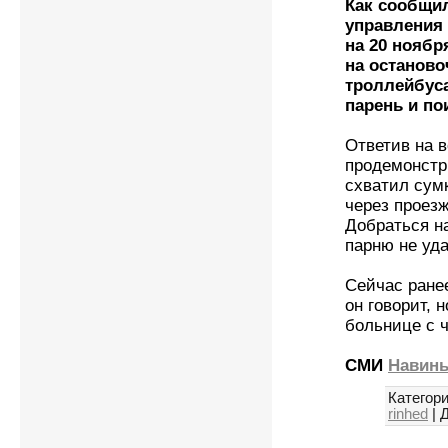
Как сообщи
управления 
на 20 ноябр
на останово
троллейбуса
парень и по
Ответив на в
продемонстр
схватил сум
через проез
Добраться н
парню не уда
Сейчас ране
он говорит, 
больнице с ч
СМИ
Навин
Категори
rinhed
|
Д