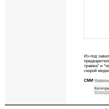
Из-под зава
предварител
травма" и "п
скорой меди
СМИ
Навин
Категори
Rinhed2