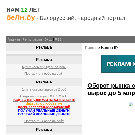
НАМ
12
ЛЕТ
беЛн.бу
- Белорусский, народный портал
Главная
|
Регистрация
|
Вход
|
RSS
Реклама
Главная
»
Навины.БУ
Реклама
Купить ссылку здесь за
руб.
Поставить к себе на сайт
Реклама
Оборот рынка с
Купить ссылку здесь за
2
руб.
вырос до 5 млр
Старт новой игры!! 03.03.2021г
Раздача бонусов WM на Вашем сайте
Ищи свою любовь тут
Доска бесплатных объявлений
ПОЛУЧАЙ РЕАЛЬНЫЕ ДЕНЬГИ
ПОЛУЧАЙ РЕАЛЬНЫЕ ДЕНЬГИ
Поставить к себе на сайт
Реклама