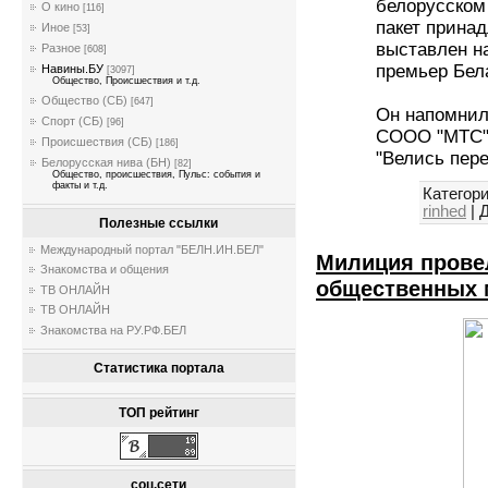
белорусском 
О кино
[116]
пакет прина
Иное
[53]
выставлен н
Разное
[608]
премьер Бел
Навины.БУ
[3097]
Общество, Происшествия и т.д.
Общество (СБ)
[647]
Он напомнил,
Спорт (СБ)
[96]
СООО "МТС" 
Происшествия (СБ)
[186]
"Велись пер
Белорусская нива (БН)
[82]
Общество, происшествия, Пульс: события и
факты и т.д.
Категори
rinhed
|
Д
Полезные ссылки
Международный портал "БЕЛН.ИН.БЕЛ"
Милиция прове
Знакомства и общения
общественных 
ТВ ОНЛАЙН
ТВ ОНЛАЙН
Знакомства на РУ.РФ.БЕЛ
Статистика портала
ТОП рейтинг
соц.сети