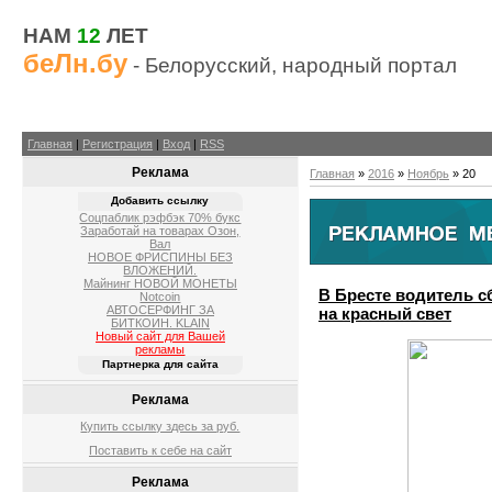
НАМ
12
ЛЕТ
беЛн.бу
- Белорусский, народный портал
Главная
|
Регистрация
|
Вход
|
RSS
Реклама
Главная
»
2016
»
Ноябрь
»
20
Добавить ссылку
Соцпаблик рэфбэк 70% букс
Заработай на товарах Озон,
Вал
НОВОЕ ФРИСПИНЫ БЕЗ
ВЛОЖЕНИЙ.
Майнинг НОВОЙ МОНЕТЫ
В Бресте водитель с
Notcoin
АВТОСЕРФИНГ ЗА
на красный свет
БИТКОИН. KLAIN
Новый сайт для Вашей
рекламы
Партнерка для сайта
Реклама
Купить ссылку здесь за
руб.
Поставить к себе на сайт
Реклама