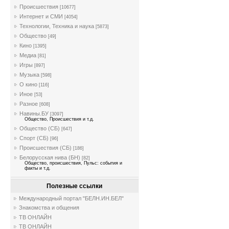
Происшествия
[10677]
Интернет и СМИ
[4054]
Технологии, Техника и наука
[5873]
Общество
[49]
Кино
[1395]
Медиа
[81]
Игры
[897]
Музыка
[598]
О кино
[116]
Иное
[53]
Разное
[608]
Навины.БУ
[3097]
Общество, Происшествия и т.д.
Общество (СБ)
[647]
Спорт (СБ)
[96]
Происшествия (СБ)
[186]
Белорусская нива (БН)
[82]
Общество, происшествия, Пульс: события и
факты и т.д.
Полезные ссылки
Международный портал "БЕЛН.ИН.БЕЛ"
Знакомства и общения
ТВ ОНЛАЙН
ТВ ОНЛАЙН