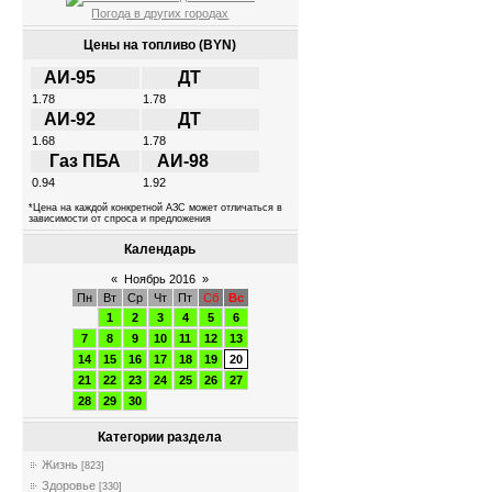
Погода в других городах
Цены на топливо (BYN)
АИ-95
ДТ
1.78
1.78
АИ-92
ДТ
1.68
1.78
Газ ПБА
АИ-98
0.94
1.92
*Цена на каждой конкретной АЗС может отличаться в
зависимости от спроса и предложения
Календарь
«
Ноябрь 2016
»
Пн
Вт
Ср
Чт
Пт
Сб
Вс
1
2
3
4
5
6
7
8
9
10
11
12
13
14
15
16
17
18
19
20
21
22
23
24
25
26
27
28
29
30
Категории раздела
Жизнь
[823]
Здоровье
[330]