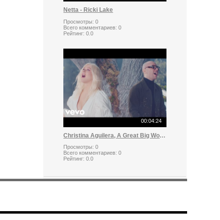
Netta - Ricki Lake
Просмотры:
0
Всего комментариев:
0
Рейтинг:
0.0
00:04:24
Christina Aguilera, A Great Big World - Fall On Me
Просмотры:
0
Всего комментариев:
0
Рейтинг:
0.0