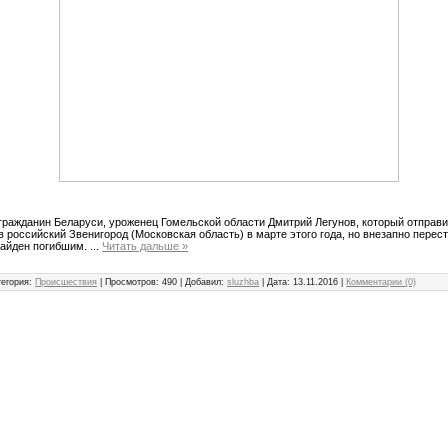
 гражданин Беларуси, уроженец Гомельской области Дмитрий Легунов, который отправи
в российский Звенигород (Московская область) в марте этого года, но внезапно перес
 найден погибшим.
...
Читать дальше »
тегория:
Происшествия
|
Просмотров:
490
|
Добавил:
sluzhba
|
Дата:
13.11.2016
|
Комментарии (0)