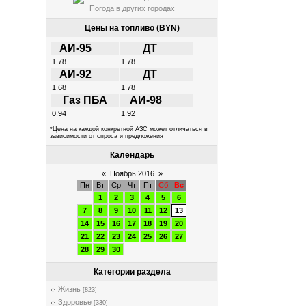
Погода в других городах
Цены на топливо (BYN)
АИ-95
ДТ
1.78
1.78
АИ-92
ДТ
1.68
1.78
Газ ПБА
АИ-98
0.94
1.92
*Цена на каждой конкретной АЗС может отличаться в
зависимости от спроса и предложения
Календарь
«
Ноябрь 2016
»
Пн
Вт
Ср
Чт
Пт
Сб
Вс
1
2
3
4
5
6
7
8
9
10
11
12
13
14
15
16
17
18
19
20
21
22
23
24
25
26
27
28
29
30
Категории раздела
Жизнь
[823]
Здоровье
[330]