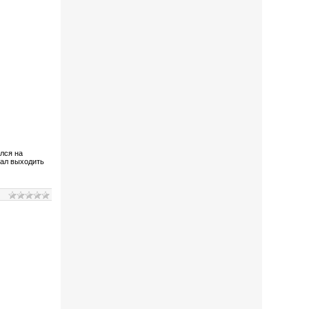
лся на
тал выходить