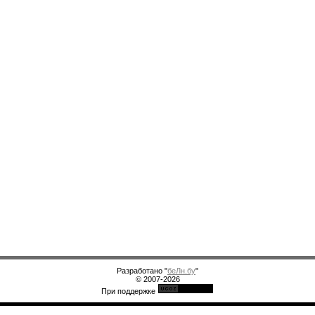
Разработано "
беЛн.бу
"
© 2007-2026
При поддержке