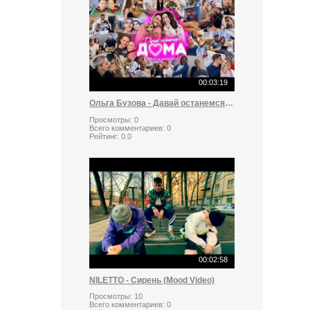
00:03:19
Ольга Бузова - Давай останемся дома
Просмотры:
0
Всего комментариев:
0
Рейтинг:
0.0
00:02:58
NILETTO - Сирень (Mood Video)
Просмотры:
10
Всего комментариев:
0