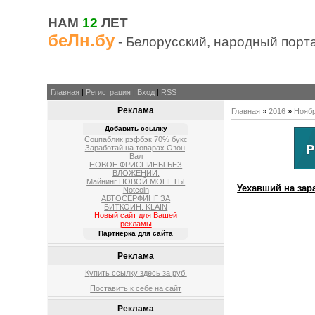
НАМ
12
ЛЕТ
беЛн.бу
- Белорусский, народный порт
Главная
|
Регистрация
|
Вход
|
RSS
Реклама
Главная
»
2016
»
Нояб
Добавить ссылку
Соцпаблик рэфбэк 70% букс
Заработай на товарах Озон,
Вал
НОВОЕ ФРИСПИНЫ БЕЗ
ВЛОЖЕНИЙ.
Майнинг НОВОЙ МОНЕТЫ
Уехавший на зар
Notcoin
АВТОСЕРФИНГ ЗА
БИТКОИН. KLAIN
Новый сайт для Вашей
рекламы
Партнерка для сайта
Реклама
Купить ссылку здесь за
руб.
Поставить к себе на сайт
Реклама