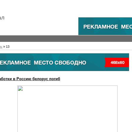
ал
рь
»
13
аботки в Россию белорус погиб