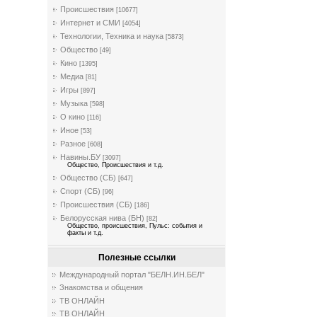
Происшествия
[10677]
Интернет и СМИ
[4054]
Технологии, Техника и наука
[5873]
Общество
[49]
Кино
[1395]
Медиа
[81]
Игры
[897]
Музыка
[598]
О кино
[116]
Иное
[53]
Разное
[608]
Навины.БУ
[3097]
Общество, Происшествия и т.д.
Общество (СБ)
[647]
Спорт (СБ)
[96]
Происшествия (СБ)
[186]
Белорусская нива (БН)
[82]
Общество, происшествия, Пульс: события и
факты и т.д.
Полезные ссылки
Международный портал "БЕЛН.ИН.БЕЛ"
Знакомства и общения
ТВ ОНЛАЙН
ТВ ОНЛАЙН