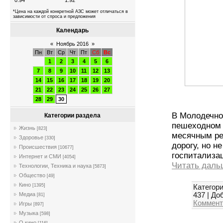
0.94
1.92
*Цена на каждой конкретной АЗС может отличаться в
зависимости от спроса и предложения
Календарь
«
Ноябрь 2016
»
Пн
Вт
Ср
Чт
Пт
Сб
Вс
1
2
3
4
5
6
7
8
9
10
11
12
13
14
15
16
17
18
19
20
21
22
23
24
25
26
27
28
29
30
В Молодечно
Категории раздела
пешеходном 
Жизнь
[823]
месячным ре
Здоровье
[330]
дорогу, но н
Происшествия
[10677]
госпитализа
Интернет и СМИ
[4054]
Читать даль
Технологии, Техника и наука
[5873]
Общество
[49]
Кино
[1395]
Категори
437
|
Доб
Медиа
[81]
Коммент
Игры
[897]
Музыка
[598]
О кино