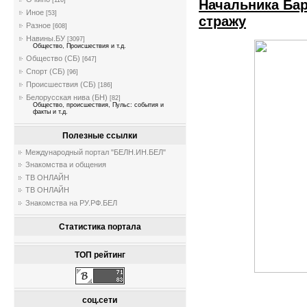
Начальника Бар
[116]
Иное
[53]
стражу
Разное
[608]
Навины.БУ
[3097]
Общество, Происшествия и т.д.
Общество (СБ)
[647]
Спорт (СБ)
[96]
Происшествия (СБ)
[186]
Белорусская нива (БН)
[82]
Общество, происшествия, Пульс: события и
факты и т.д.
Полезные ссылки
Международный портал "БЕЛН.ИН.БЕЛ"
Знакомства и общения
ТВ ОНЛАЙН
ТВ ОНЛАЙН
Знакомства на РУ.РФ.БЕЛ
Статистика портала
ТОП рейтинг
соц.сети