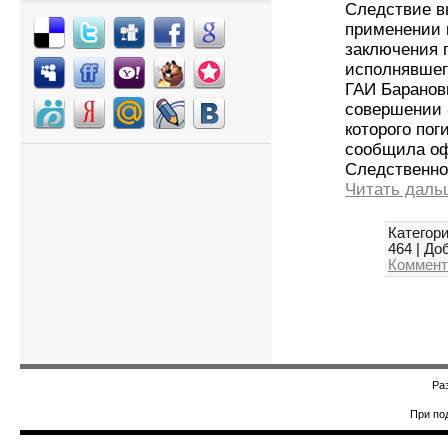
Следствие в
применении 
заключения 
исполнявшег
ГАИ Баранов
совершении 
которого пог
сообщила о
Следственно
Читать даль
Категори
464
|
Доб
Коммент
Ра
При по