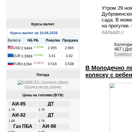
Утром 29 ноя
Дубровенског
сада. В мом
Курсы валют
на прогулке.
дальше »
Категори
467
|
Доб
Коммент
В Молодечно ле
коляску с ребе
Погода
Погода в других городах
Цены на топливо (BYN)
АИ-95
ДТ
1.78
1.78
АИ-92
ДТ
1.68
1.78
Газ ПБА
АИ-98