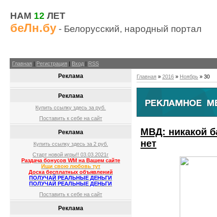
НАМ
12
ЛЕТ
беЛн.бу
- Белорусский, народный портал
Главная
|
Регистрация
|
Вход
|
RSS
Реклама
Главная
»
2016
»
Ноябрь
»
30
Реклама
Купить ссылку здесь за
руб.
Поставить к себе на сайт
МВД: никакой 
Реклама
нет
Купить ссылку здесь за
2
руб.
Старт новой игры!! 03.03.2021г
Раздача бонусов WM на Вашем сайте
Ищи свою любовь тут
Доска бесплатных объявлений
ПОЛУЧАЙ РЕАЛЬНЫЕ ДЕНЬГИ
ПОЛУЧАЙ РЕАЛЬНЫЕ ДЕНЬГИ
Поставить к себе на сайт
Реклама