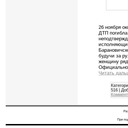
26 ноября ок
ДТП погибла
неподтвержд
исполняющий
Барановичск
будучи за р
женщину ряд
Официально
Читать даль
Категори
516
|
Доб
Коммент
Ра
При по