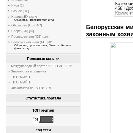
[116]
Категори
Иное
[53]
458
|
Доб
Разное
[608]
Коммент
Навины.БУ
[3097]
Общество, Происшествия и т.д.
Белорусская ми
Общество (СБ)
[647]
Спорт (СБ)
[96]
законным хозяи
Происшествия (СБ)
[186]
Белорусская нива (БН)
[82]
Общество, происшествия, Пульс: события и
факты и т.д.
Полезные ссылки
Международный портал "БЕЛН.ИН.БЕЛ"
Знакомства и общения
ТВ ОНЛАЙН
ТВ ОНЛАЙН
Знакомства на РУ.РФ.БЕЛ
Статистика портала
ТОП рейтинг
соц.сети