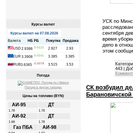
УСК по Минс
Курсы валют
расследован
сентября де
время уборк
дело в отно
этом сообщи
Категори
443
|
Доб
Коммент
Погода
СК возбудил де
Погода в других городах
Барановичской
Цены на топливо (BYN)
АИ-95
ДТ
1.78
1.78
АИ-92
ДТ
1.68
1.78
Газ ПБА
АИ-98