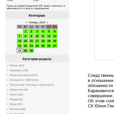
0.94
1.92
*Цена на каждой конкретной АЗС может отличаться в
зависимости от спроса и предложения
Календарь
«
Ноябрь 2016
»
Пн
Вт
Ср
Чт
Пт
Сб
Вс
1
2
3
4
5
6
7
8
9
10
11
12
13
14
15
16
17
18
19
20
21
22
23
24
25
26
27
28
29
30
Категории раздела
Жизнь
[823]
Здоровье
[330]
Следственны
Происшествия
[10677]
в отношении
Интернет и СМИ
[4054]
Технологии, Техника и наука
обязанности
[5873]
Общество
Барановичск
[49]
Кино
[1395]
совершении 
Медиа
[81]
Об этом соо
Игры
[897]
СК Юлия Го
Музыка
[598]
О кино