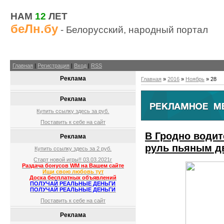
НАМ
12
ЛЕТ
беЛн.бу
- Белорусский, народный портал
Главная
|
Регистрация
|
Вход
|
RSS
Реклама
Главная
»
2016
»
Ноябрь
»
28
Реклама
Купить ссылку здесь за
руб.
Поставить к себе на сайт
В Гродно водит
Реклама
руль пьяным д
Купить ссылку здесь за
2
руб.
Старт новой игры!! 03.03.2021г
Раздача бонусов WM на Вашем сайте
Ищи свою любовь тут
Доска бесплатных объявлений
ПОЛУЧАЙ РЕАЛЬНЫЕ ДЕНЬГИ
ПОЛУЧАЙ РЕАЛЬНЫЕ ДЕНЬГИ
Поставить к себе на сайт
Реклама