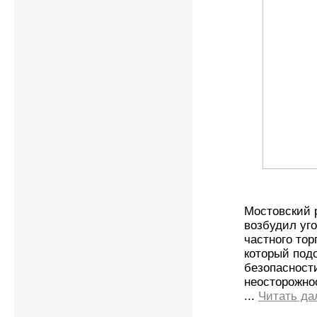
Мостовский 
возбудил уг
частного тор
который под
безопасност
неосторожнос
...
Читать да