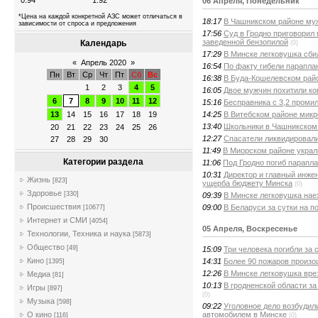
0.94
1.92
06 Апреля, Понедельник
*Цена на каждой конкретной АЗС может отличаться в
18:17
В Чашникском районе муж
зависимости от спроса и предложения
17:56
Суд в Гродно приговорил
заведенной бензопилой
Календарь
(0)
17:29
В Минске легковушка сби
«
Апрель 2020
»
16:54
По факту гибели парапла
Пн
Вт
Ср
Чт
Пт
Сб
Вс
16:38
В Буда-Кошелевском райо
1
2
3
4
5
16:05
Двое мужчин похитили ко
6
7
8
9
10
11
12
15:16
Бесправника с 3,2 проми
14:25
В Витебском районе микр
13
14
15
16
17
18
19
13:40
Школьники в Чашникском
20
21
22
23
24
25
26
12:27
Спасатели ликвидировали
27
28
29
30
11:49
В Миорском районе украли
Категории раздела
11:06
Под Гродно погиб парапл
10:31
Директор и главный инже
Жизнь
[823]
ущерба бюджету Минска
(0)
Здоровье
[330]
09:39
В Минске легковушка нае
Происшествия
09:00
В Беларуси за сутки на п
[10677]
Интернет и СМИ
[4054]
05 Апреля, Воскресенье
Технологии, Техника и наука
[5873]
Общество
[49]
15:09
Три человека погибли за 
Кино
14:31
Более 90 пожаров произо
[1395]
12:26
В Минске легковушка вре
Медиа
[81]
10:13
В гродненской области за
Игры
[897]
(0)
Музыка
[598]
09:22
Уголовное дело возбудил
автомобилем в Минске
О кино
(0)
[116]