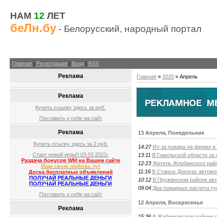
НАМ
12
ЛЕТ
беЛн.бу
- Белорусский, народный портал
Главная
|
Регистрация
|
Вход
|
RSS
Реклама
Главная
»
2020
»
Апрель
Реклама
Купить ссылку здесь за
руб.
Поставить к себе на сайт
Реклама
13 Апреля, Понедельник
Купить ссылку здесь за
2
руб.
14:27
Из-за пожара на ферме в
Старт новой игры!! 03.03.2021г
13:11
В Гомельской области за 
Раздача бонусов WM на Вашем сайте
12:23
Житель Жлобинского райо
Ищи свою любовь тут
11:16
В Старых Дорогах автомо
Доска бесплатных объявлений
ПОЛУЧАЙ РЕАЛЬНЫЕ ДЕНЬГИ
10:12
В Пружанском районе ав
ПОЛУЧАЙ РЕАЛЬНЫЕ ДЕНЬГИ
09:04
Два пожарных расчета ту
Поставить к себе на сайт
12 Апреля, Воскресенье
Реклама
15:36
В Жабинковском районе с