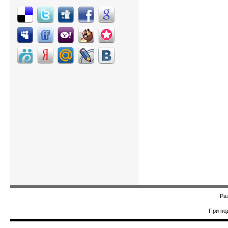
Ра
При по