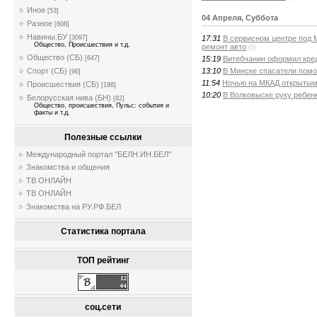
Иное
[53]
04 Апреля, Суббота
Разное
[608]
Навины.БУ
17:31
В сервисном центре под 
[3097]
Общество, Происшествия и т.д.
ремонт авто
(0)
Общество (СБ)
15:19
Витебчанин оформил кред
[647]
13:10
В Минске спасатели помо
Спорт (СБ)
[96]
11:54
Ночью на МКАД открытым
Происшествия (СБ)
[186]
10:20
В Волковыске руку ребен
Белорусская нива (БН)
[82]
Общество, происшествия, Пульс: события и
факты и т.д.
Полезные ссылки
Международный портал "БЕЛН.ИН.БЕЛ"
Знакомства и общения
ТВ ОНЛАЙН
ТВ ОНЛАЙН
Знакомства на РУ.РФ.БЕЛ
Статистика портала
ТОП рейтинг
соц.сети