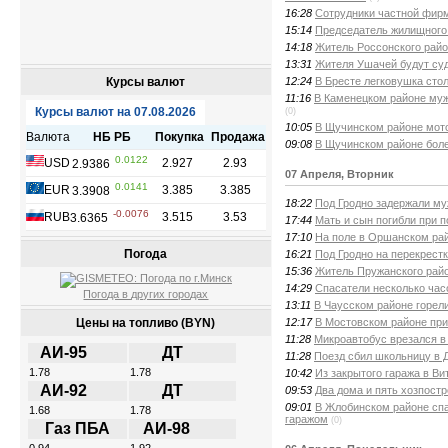
16:28
Сотрудники частной фирм
15:14
Председатель жилищного 
14:18
Житель Россонского райо
13:31
Жителя Ушачей будут суд
12:24
В Бресте легковушка сто
Курсы валют
11:16
В Каменецком районе муж
(0)
10:05
В Щучинском районе мото
09:08
В Щучинском районе боле
07 Апреля, Вторник
18:22
Под Гродно задержали муж
17:44
Мать и сын погибли при 
17:10
На поле в Оршанском ра
Погода
16:21
Под Гродно на перекрестк
15:36
Житель Пружанского рай
14:29
Спасатели несколько ча
Погода в других городах
13:11
В Чаусском районе горел
12:17
В Мостовском районе при
Цены на топливо (BYN)
11:28
Микроавтобус врезался в
АИ-95
ДТ
11:28
Поезд сбил школьницу в 
1.78
1.78
10:42
Из закрытого гаража в В
АИ-92
ДТ
09:53
Два дома и пять хозпостр
09:01
В Жлобинском районе спа
1.68
1.78
гаражом
(0)
Газ ПБА
АИ-98