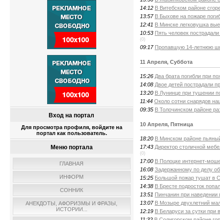
14:12
В Витебском районе сгор
13:57
В Быхове на пожаре поги
12:41
В Минске легковушка вые
10:53
Пять человек пострадали
(0)
09:17
Пропавшую 14-летнюю шк
11 Апреля, Суббота
15:26
Два брата погибли при по
14:08
Двое детей пострадали п
13:20
В Лунинце при тушении п
11:44
Около сотни снарядов на
09:35
В Толочинском районе ра
Вход на портал
10 Апреля, Пятница
Для просмотра профиля, войдите на
портал как пользователь.
18:20
В Минском районе пьяный
17:43
Директор столичной меб
Меню портала
(0)
17:00
В Полоцке интернет-моше
ГЛАВНАЯ
16:08
Задержанному по делу об
ИНФОРМ
15:25
Большой пожар тушат в С
14:38
В Бресте подросток попа
СОННИК
13:51
Пинчанин при наведении 
13:07
В Мозыре двухлетний ма
АНЕКДОТЫ, АФОРИЗМЫ И ФРАЗЫ,
ИСТОРИИ...
12:19
В Беларуси за сутки при
11:32
В Солигорском районе го