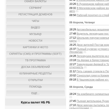
ОБМЕН ВАЛЮТЫ
10:26
В Лунинецком районе ра
СЕРФИНГ
09:31
В Могилевском районе во
авто
(0)
РЕГИСТРАЦИЯ ДОМЕНОВ
08:56
Рабочий похитил со стро
ЧАТЫ
09 Апреля, Четверг
ВИДЕО
18:29
Автомобильных мошеннико
17:48
Водитель легковушки пос
МУЗЫК@
17:12
Школьник покупал компью
карты
НОВОСТИ
(0)
16:25
Двое жителей Постав воро
КАРТИНКИ И ФОТО
15:37
Пьяный хулиган устроил 
Ляховичах
(0)
СКРИПТЫ (CMS) И ПРОГРАММЫ (SOFT)
14:28
Легковушка вылетела на 
13:18
На ферме в Берестовицко
ТВ ПРОГРАММА
12:27
Заведующая фермой в То
ДОСКА ОБЪЯВЛЕНИЙ
отчетность
(0)
11:12
Пять сараев сгорели в Пе
КУЛИНАРНЫЕ РЕЦЕПТЫ
10:02
Сеносклад горел в Кормя
09:18
В Чашникском районе из-
ОТКРЫТКИ
ПОМОЩЬ
08 Апреля, Среда
ЕЩЕ...
18:24
На комбинате силикатных
(0)
17:45
Пьяная жительница Лунин
Курсы валют НБ РБ
17:10
Двое минчан пытались по
сельхозтехнике
(0)