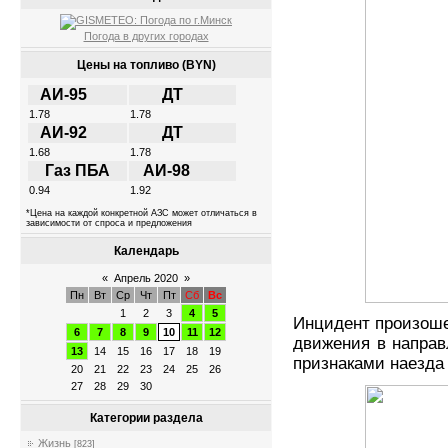
Погода в других городах
Цены на топливо (BYN)
АИ-95
ДТ
1.78
1.78
АИ-92
ДТ
1.68
1.78
Газ ПБА
АИ-98
0.94
1.92
*Цена на каждой конкретной АЗС может отличаться в
зависимости от спроса и предложения
Календарь
«
Апрель 2020
»
Пн
Вт
Ср
Чт
Пт
Сб
Вс
1
2
3
4
5
Инцидент произошел
6
7
8
9
10
11
12
движения в направ
13
14
15
16
17
18
19
признаками наезда
20
21
22
23
24
25
26
27
28
29
30
Категории раздела
Жизнь
[823]