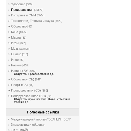
Здоровье
[330]
Происшествия
[10677]
Интернет и СМИ
[4054]
Технологии, Техника и наука
[5873]
Общество
[49]
Кино
[1395]
Медиа
[81]
Игры
[897]
Музыка
[598]
О кино
[116]
Иное
[53]
Разное
[608]
Навины.БУ
[3097]
Общество, Происшествия и т.д.
Общество (СБ)
[647]
Спорт (СБ)
[96]
Происшествия (СБ)
[186]
Белорусская нива (БН)
[82]
Общество, происшествия, Пульс: события и
факты и т.д.
Полезные ссылки
Международный портал "БЕЛН.ИН.БЕЛ"
Знакомства и общения
ТВ ОНЛАЙН