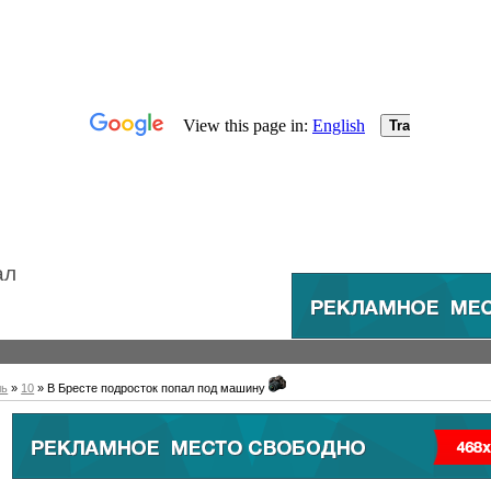
ал
ль
»
10
» В Бресте подросток попал под машину