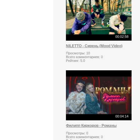
00:02:58
NILETTO - Сирень (Mood Video)
Просмотры:
10
Всего комментариев:
0
Рейтинг:
5.0
00:04:14
Филипп Киркоров - Романы
Просмотры:
0
Всего комментариев:
0