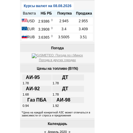
Погода
Погода в других городах
Цены на топливо (BYN)
АИ-95
ДТ
1.78
1.78
АИ-92
ДТ
1.68
1.78
Газ ПБА
АИ-98
0.94
1.92
*Цена на каждой конкретной АЗС может отличаться в
зависимости от спроса и предложения
Календарь
«
Апрель 2020
»