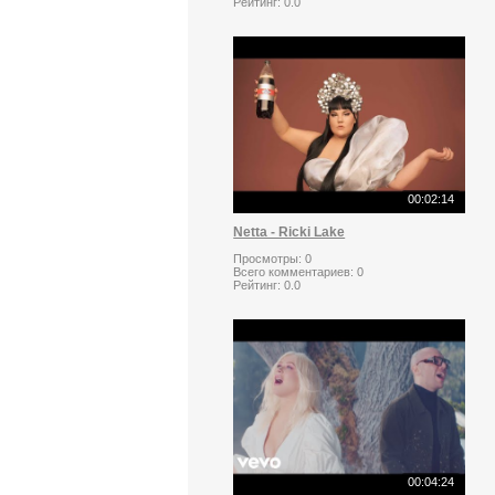
Рейтинг:
0.0
00:02:14
Netta - Ricki Lake
Просмотры:
0
Всего комментариев:
0
Рейтинг:
0.0
00:04:24