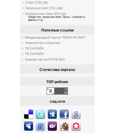
Спорт (СБ)
[96]
Происшествия (СБ)
[186]
Белорусская нива (БН)
[82]
Общество, происшествия, Пульс: события и
факты и т.д.
Полезные ссылки
Международный портал "БЕЛН.ИН.БЕЛ"
Знакомства и общения
ТВ ОНЛАЙН
ТВ ОНЛАЙН
Знакомства на РУ.РФ.БЕЛ
Статистика портала
ТОП рейтинг
соц.сети