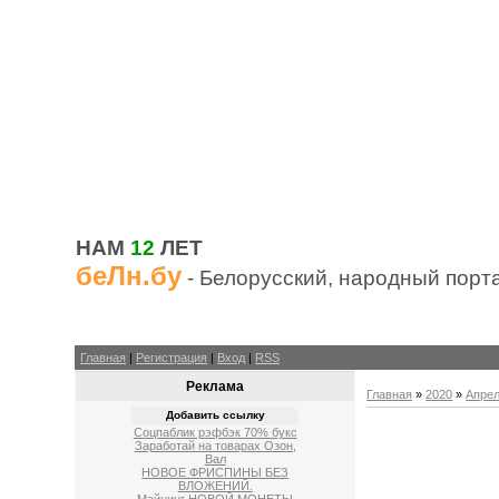
НАМ
12
ЛЕТ
беЛн.бу
- Белорусский, народный порт
Главная
|
Регистрация
|
Вход
|
RSS
Реклама
Главная
»
2020
»
Апре
Добавить ссылку
Соцпаблик рэфбэк 70% букс
Заработай на товарах Озон,
Вал
НОВОЕ ФРИСПИНЫ БЕЗ
ВЛОЖЕНИЙ.