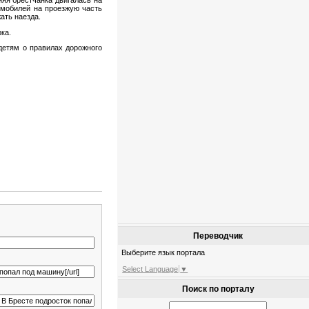
омобилей на проезжую часть
ать наезда.
ка.
детям о правилах дорожного
Переводчик
Выберите язык портала
Select Language
▼
Поиск по порталу