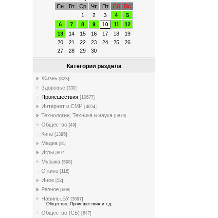
Пн
Вт
Ср
Чт
Пт
Сб
Вс
1
2
3
4
5
6
7
8
9
10
11
12
13
14
15
16
17
18
19
20
21
22
23
24
25
26
27
28
29
30
Категории раздела
Жизнь
[823]
Здоровье
[330]
Происшествия
[10677]
Интернет и СМИ
[4054]
Технологии, Техника и наука
[5873]
Общество
[49]
Кино
[1395]
Медиа
[81]
Игры
[897]
Музыка
[598]
О кино
[116]
Иное
[53]
Разное
[608]
Навины.БУ
[3097]
Общество, Происшествия и т.д.
Общество (СБ)
[647]