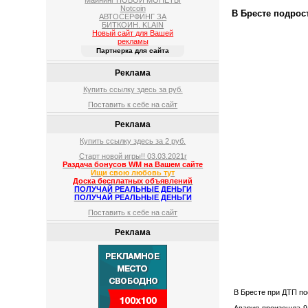
Майнинг НОВОЙ МОНЕТЫ
Notcoin
В Бресте подро
АВТОСЕРФИНГ ЗА
БИТКОИН. KLAIN
Новый сайт для Вашей
рекламы
Партнерка для сайта
Реклама
Купить ссылку здесь за
руб.
Поставить к себе на сайт
Реклама
Купить ссылку здесь за
2
руб.
Старт новой игры!! 03.03.2021г
Раздача бонусов WM на Вашем сайте
Ищи свою любовь тут
Доска бесплатных объявлений
ПОЛУЧАЙ РЕАЛЬНЫЕ ДЕНЬГИ
ПОЛУЧАЙ РЕАЛЬНЫЕ ДЕНЬГИ
Поставить к себе на сайт
Реклама
В Бресте при ДТП по
Авария произошла 9