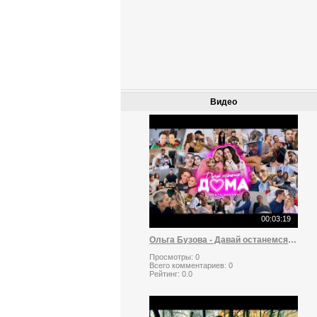
Видео
00:03:19
Ольга Бузова - Давай останемся дома
Просмотры:
0
Всего комментариев:
0
Рейтинг:
0.0