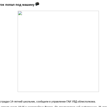
сток попал под машину
страдал 14-летний школьник, сообщили в управлении ГАИ УВД облисполкома.
 апреля около 19:15 в микрорайоне Восток. По предварительной информации, 26-лет