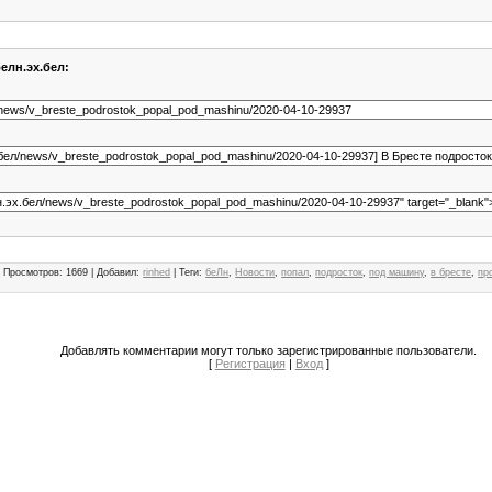
елн.эх.бел:
|
Просмотров
:
1669
|
Добавил
:
rinhed
|
Теги
:
беЛн
,
Новости
,
попал
,
подросток
,
под машину
,
в бресте
,
пр
Добавлять комментарии могут только зарегистрированные пользователи.
[
Регистрация
|
Вход
]