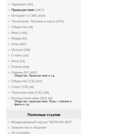
Здоровье
[330]
Происшествия
[10677]
Интернет и СМИ
[4054]
Технологии, Техника и наука
[5873]
Общество
[49]
Кино
[1395]
Медиа
[81]
Игры
[897]
Музыка
[598]
О кино
[116]
Иное
[53]
Разное
[608]
Навины.БУ
[3097]
Общество, Происшествия и т.д.
Общество (СБ)
[647]
Спорт (СБ)
[96]
Происшествия (СБ)
[186]
Белорусская нива (БН)
[82]
Общество, происшествия, Пульс: события и
факты и т.д.
Полезные ссылки
Международный портал "БЕЛН.ИН.БЕЛ"
Знакомства и общения
ТВ ОНЛАЙН