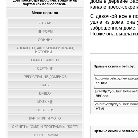
дома в деревне Заб
Для просмотра профиля, войдите на
портал как пользователь.
канале пресс-секре
Меню портала
С девочкой все в по
ушла из дома, она
ГЛАВНАЯ
заброшенном доме, а
ИНФОРМ
Позже она вышла из 
СОННИК
АНЕКДОТЫ, АФОРИЗМЫ И ФРАЗЫ,
ИСТОРИИ...
ОБМЕН ВАЛЮТЫ
Прямые ссылки beln.by:
СЕРФИНГ
РЕГИСТРАЦИЯ ДОМЕНОВ
- ссылка
ЧАТЫ
ВИДЕО
- BBCode
МУЗЫК@
- HTML
НОВОСТИ
КАРТИНКИ И ФОТО
СКРИПТЫ (CMS) И ПРОГРАММЫ (SOFT)
Прямые ссылки белн.эх.б
ТВ ПРОГРАММА