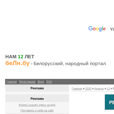
НАМ
12
ЛЕТ
беЛн.бу
- Белорусский, народный портал
Главная
|
Регистрация
|
Вход
|
RSS
Реклама
Главная
»
2020
»
Апрель
»
12
» 
Реклама
Купить ссылку здесь за
руб.
Поставить к себе на сайт