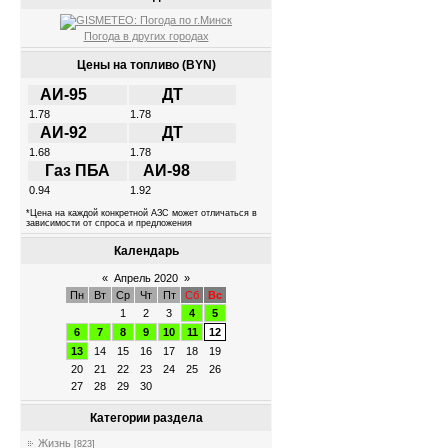
Погода в других городах
Цены на топливо (BYN)
АИ-95
ДТ
1.78
1.78
АИ-92
ДТ
1.68
1.78
Газ ПБА
АИ-98
0.94
1.92
*Цена на каждой конкретной АЗС может отличаться в
зависимости от спроса и предложения
Календарь
«
Апрель 2020
»
Пн
Вт
Ср
Чт
Пт
Сб
Вс
1
2
3
4
5
6
7
8
9
10
11
12
13
14
15
16
17
18
19
20
21
22
23
24
25
26
27
28
29
30
Категории раздела
Жизнь
[823]