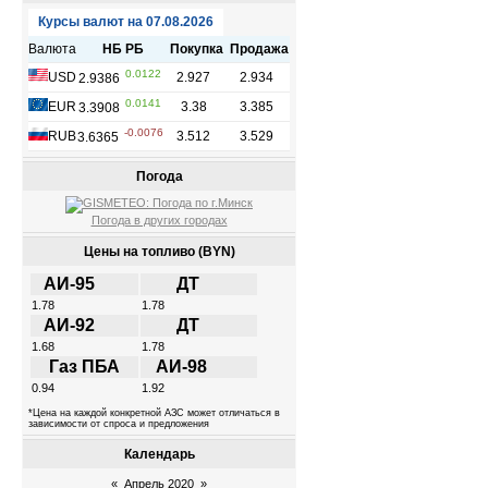
Погода
Погода в других городах
Цены на топливо (BYN)
АИ-95
ДТ
1.78
1.78
АИ-92
ДТ
1.68
1.78
Газ ПБА
АИ-98
0.94
1.92
*Цена на каждой конкретной АЗС может отличаться в
зависимости от спроса и предложения
Календарь
«
Апрель 2020
»