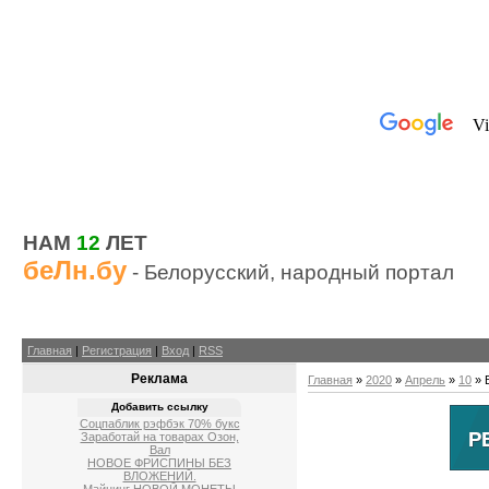
НАМ
12
ЛЕТ
беЛн.бу
- Белорусский, народный портал
Главная
|
Регистрация
|
Вход
|
RSS
Реклама
Главная
»
2020
»
Апрель
»
10
» 
Добавить ссылку
Соцпаблик рэфбэк 70% букс
Заработай на товарах Озон,
Вал
НОВОЕ ФРИСПИНЫ БЕЗ
ВЛОЖЕНИЙ.