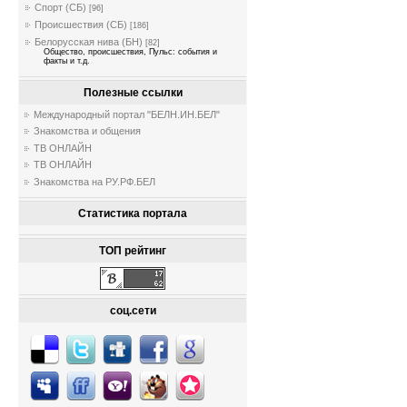
Спорт (СБ)
[96]
Происшествия (СБ)
[186]
Белорусская нива (БН)
[82]
Общество, происшествия, Пульс: события и
факты и т.д.
Полезные ссылки
Международный портал "БЕЛН.ИН.БЕЛ"
Знакомства и общения
ТВ ОНЛАЙН
ТВ ОНЛАЙН
Знакомства на РУ.РФ.БЕЛ
Статистика портала
ТОП рейтинг
соц.сети