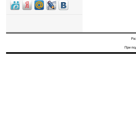
Ра
При по