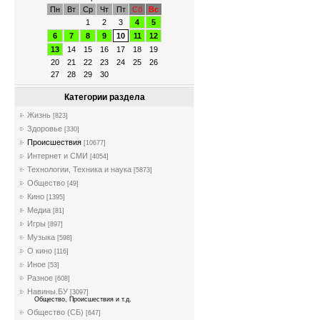
Пн
Вт
Ср
Чт
Пт
Сб
Вс
1
2
3
4
5
6
7
8
9
10
11
12
13
14
15
16
17
18
19
20
21
22
23
24
25
26
27
28
29
30
Категории раздела
Жизнь
[823]
Здоровье
[330]
Происшествия
[10677]
Интернет и СМИ
[4054]
Технологии, Техника и наука
[5873]
Общество
[49]
Кино
[1395]
Медиа
[81]
Игры
[897]
Музыка
[598]
О кино
[116]
Иное
[53]
Разное
[608]
Навины.БУ
[3097]
Общество, Происшествия и т.д.
Общество (СБ)
[647]