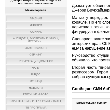
Для просмотра профиля, войдите на
портал как пользователь.
Драматург обвиняет
Джерри Брукхаймера
Меню портала
Мэтью утверждает,
ГЛАВНАЯ
корабле. По его сл
ИНФОРМ
нарисовал эскиз к
фигурирует в фильм
СОННИК
Сценарист также за
АНЕКДОТЫ, АФОРИЗМЫ И ФРАЗЫ,
ИСТОРИИ...
авторских прав США
ему за нарушение ав
ОБМЕН ВАЛЮТЫ
СЕРФИНГ
Руководство студии
объявило, что прете
РЕГИСТРАЦИЯ ДОМЕНОВ
Вторая часть "пира
ЧАТЫ
режиссером Гором 
ВИДЕО
собрав лучшую кассу
МУЗЫК@
НОВОСТИ
Сообщает СМИ беЛ
КАРТИНКИ И ФОТО
СКРИПТЫ (CMS) И ПРОГРАММЫ (SOFT)
Прямые ссылки beln.by:
ТВ ПРОГРАММА