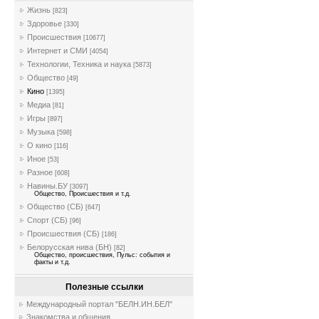
Жизнь
[823]
Здоровье
[330]
Происшествия
[10677]
Интернет и СМИ
[4054]
Технологии, Техника и наука
[5873]
Общество
[49]
Кино
[1395]
Медиа
[81]
Игры
[897]
Музыка
[598]
О кино
[116]
Иное
[53]
Разное
[608]
Навины.БУ
[3097]
Общество, Происшествия и т.д.
Общество (СБ)
[647]
Спорт (СБ)
[96]
Происшествия (СБ)
[186]
Белорусская нива (БН)
[82]
Общество, происшествия, Пульс: события и
факты и т.д.
Полезные ссылки
Международный портал "БЕЛН.ИН.БЕЛ"
Знакомства и общения