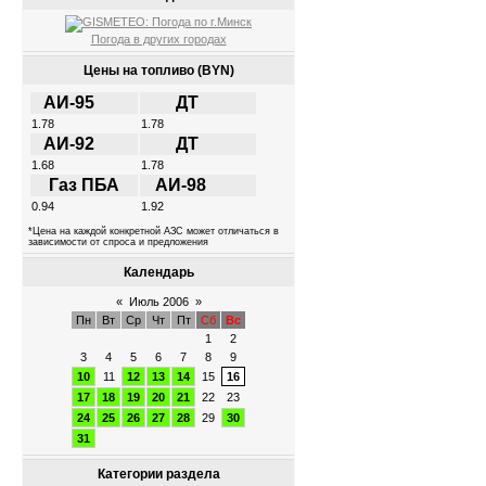
Погода в других городах
Цены на топливо (BYN)
АИ-95
ДТ
1.78
1.78
АИ-92
ДТ
1.68
1.78
Газ ПБА
АИ-98
0.94
1.92
*Цена на каждой конкретной АЗС может отличаться в
зависимости от спроса и предложения
Календарь
«
Июль 2006
»
Пн
Вт
Ср
Чт
Пт
Сб
Вс
1
2
3
4
5
6
7
8
9
10
11
12
13
14
15
16
17
18
19
20
21
22
23
24
25
26
27
28
29
30
31
Категории раздела