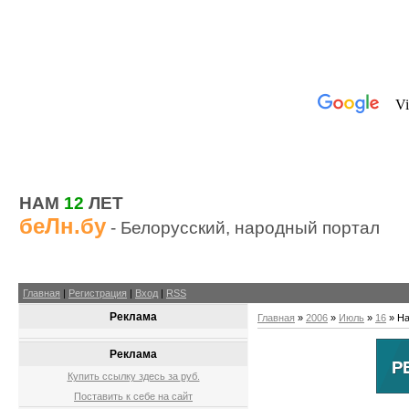
НАМ
12
ЛЕТ
беЛн.бу
- Белорусский, народный портал
Главная
|
Регистрация
|
Вход
|
RSS
Реклама
Главная
»
2006
»
Июль
»
16
» На
Реклама
Купить ссылку здесь за
руб.
Поставить к себе на сайт