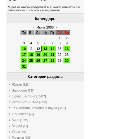
0.94
1.92
*Цена на каждой конкретной АЗС может отличаться в
зависимости от спроса и предложения
Календарь
«
Июль 2006
»
Пн
Вт
Ср
Чт
Пт
Сб
Вс
1
2
3
4
5
6
7
8
9
10
11
12
13
14
15
16
17
18
19
20
21
22
23
24
25
26
27
28
29
30
31
Категории раздела
Жизнь
[823]
Здоровье
[330]
Происшествия
[10677]
Интернет и СМИ
[4054]
Технологии, Техника и наука
[5873]
Общество
[49]
Кино
[1395]
Медиа
[81]
Игры
[897]
Музыка
[598]