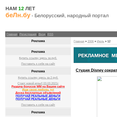
НАМ
12
ЛЕТ
беЛн.бу
- Белорусский, народный портал
Главная
|
Регистрация
|
Вход
|
RSS
Реклама
Главная
»
2006
»
Июль
»
12
Реклама
Купить ссылку здесь за
руб.
Поставить к себе на сайт
Студия Disney сокра
Реклама
Купить ссылку здесь за
2
руб.
Старт новой игры!! 03.03.2021г
Раздача бонусов WM на Вашем сайте
Ищи свою любовь тут
Доска бесплатных объявлений
ПОЛУЧАЙ РЕАЛЬНЫЕ ДЕНЬГИ
ПОЛУЧАЙ РЕАЛЬНЫЕ ДЕНЬГИ
Поставить к себе на сайт
Реклама