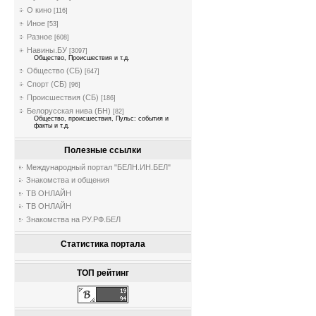
О кино
[116]
Иное
[53]
Разное
[608]
Навины.БУ
[3097]
Общество, Происшествия и т.д.
Общество (СБ)
[647]
Спорт (СБ)
[96]
Происшествия (СБ)
[186]
Белорусская нива (БН)
[82]
Общество, происшествия, Пульс: события и
факты и т.д.
Полезные ссылки
Международный портал "БЕЛН.ИН.БЕЛ"
Знакомства и общения
ТВ ОНЛАЙН
ТВ ОНЛАЙН
Знакомства на РУ.РФ.БЕЛ
Статистика портала
ТОП рейтинг