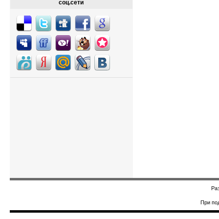
соц.сети
Ра
При по