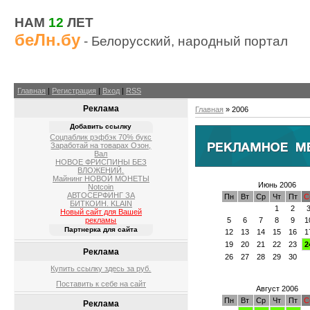
НАМ
12
ЛЕТ
беЛн.бу
- Белорусский, народный портал
Главная
|
Регистрация
|
Вход
|
RSS
Реклама
Главная
»
2006
Добавить ссылку
Соцпаблик рэфбэк 70% букс
Заработай на товарах Озон,
Вал
НОВОЕ ФРИСПИНЫ БЕЗ
ВЛОЖЕНИЙ.
Майнинг НОВОЙ МОНЕТЫ
Июнь 2006
Notcoin
АВТОСЕРФИНГ ЗА
Пн
Вт
Ср
Чт
Пт
С
БИТКОИН. KLAIN
1
2
Новый сайт для Вашей
5
6
7
8
9
1
рекламы
Партнерка для сайта
12
13
14
15
16
1
19
20
21
22
23
2
Реклама
26
27
28
29
30
Купить ссылку здесь за
руб.
Поставить к себе на сайт
Август 2006
Пн
Вт
Ср
Чт
Пт
С
Реклама