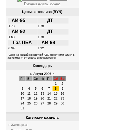
Погода в других городах
Цены на топливо (BYN)
АИ-95
ДТ
1.78
1.78
АИ-92
ДТ
1.68
1.78
Газ ПБА
АИ-98
0.94
1.92
*Цена на каждой конкретной АЗС может отличаться в
зависимости от спроса и предложения
Календарь
«
Август 2026
»
Пн
Вт
Ср
Чт
Пт
Сб
Вс
1
2
3
4
5
6
7
8
9
10
11
12
13
14
15
16
17
18
19
20
21
22
23
24
25
26
27
28
29
30
31
Категории раздела
Жизнь
[823]