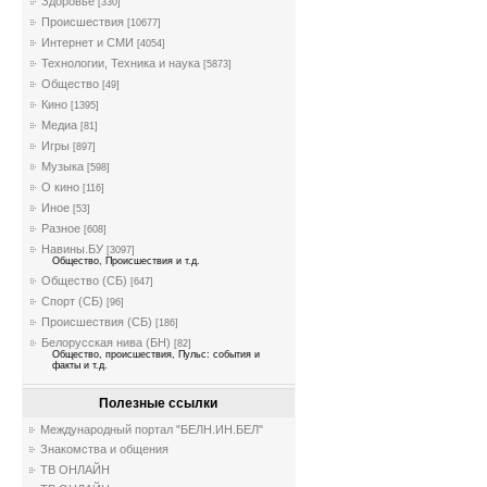
Здоровье
[330]
Происшествия
[10677]
Интернет и СМИ
[4054]
Технологии, Техника и наука
[5873]
Общество
[49]
Кино
[1395]
Медиа
[81]
Игры
[897]
Музыка
[598]
О кино
[116]
Иное
[53]
Разное
[608]
Навины.БУ
[3097]
Общество, Происшествия и т.д.
Общество (СБ)
[647]
Спорт (СБ)
[96]
Происшествия (СБ)
[186]
Белорусская нива (БН)
[82]
Общество, происшествия, Пульс: события и
факты и т.д.
Полезные ссылки
Международный портал "БЕЛН.ИН.БЕЛ"
Знакомства и общения
ТВ ОНЛАЙН