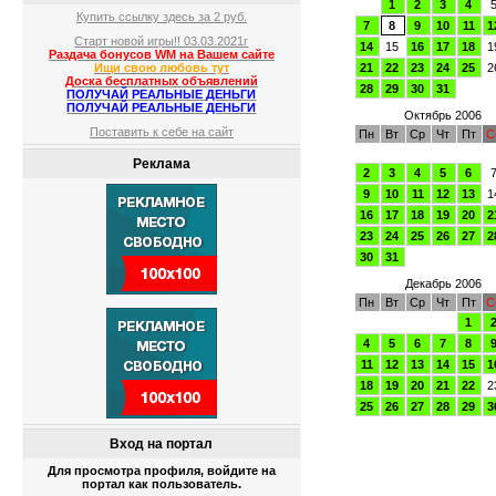
1
2
3
4
Купить ссылку здесь за
2
руб.
7
8
9
10
11
1
Старт новой игры!! 03.03.2021г
14
15
16
17
18
1
Раздача бонусов WM на Вашем сайте
21
22
23
24
25
2
Ищи свою любовь тут
Доска бесплатных объявлений
28
29
30
31
ПОЛУЧАЙ РЕАЛЬНЫЕ ДЕНЬГИ
ПОЛУЧАЙ РЕАЛЬНЫЕ ДЕНЬГИ
Октябрь 2006
Поставить к себе на сайт
Пн
Вт
Ср
Чт
Пт
С
Реклама
2
3
4
5
6
9
10
11
12
13
1
16
17
18
19
20
2
23
24
25
26
27
2
30
31
Декабрь 2006
Пн
Вт
Ср
Чт
Пт
С
1
4
5
6
7
8
11
12
13
14
15
1
18
19
20
21
22
2
25
26
27
28
29
3
Вход на портал
Для просмотра профиля, войдите на
портал как пользователь.