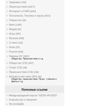
Здоровье
[330]
Происшествия
[10677]
Интернет и СМИ
[4054]
Технологии, Техника и наука
[5873]
Общество
[49]
Кино
[1395]
Медиа
[81]
Игры
[897]
Музыка
[598]
О кино
[116]
Иное
[53]
Разное
[608]
Навины.БУ
[3097]
Общество, Происшествия и т.д.
Общество (СБ)
[647]
Спорт (СБ)
[96]
Происшествия (СБ)
[186]
Белорусская нива (БН)
[82]
Общество, происшествия, Пульс: события и
факты и т.д.
Полезные ссылки
Международный портал "БЕЛН.ИН.БЕЛ"
Знакомства и общения
ТВ ОНЛАЙН