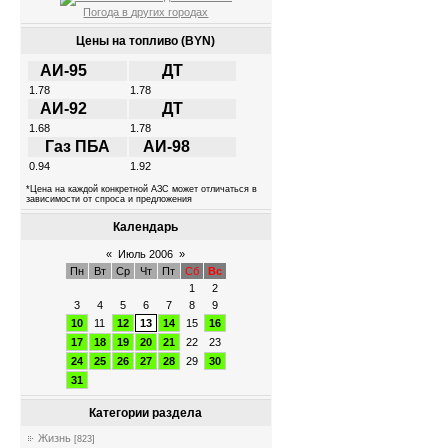
Погода в других городах
Цены на топливо (BYN)
АИ-95
ДТ
1.78
1.78
АИ-92
ДТ
1.68
1.78
Газ ПБА
АИ-98
0.94
1.92
*Цена на каждой конкретной АЗС может отличаться в
зависимости от спроса и предложения
Календарь
«
Июль 2006
»
Пн
Вт
Ср
Чт
Пт
Сб
Вс
1
2
3
4
5
6
7
8
9
10
11
12
13
14
15
16
17
18
19
20
21
22
23
24
25
26
27
28
29
30
31
Категории раздела
Жизнь
[823]