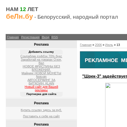
НАМ
12
ЛЕТ
беЛн.бу
- Белорусский, народный портал
Главная
|
Регистрация
|
Вход
|
RSS
Реклама
Главная
»
2006
»
Июль
»
13
Добавить ссылку
Соцпаблик рэфбэк 70% букс
Заработай на товарах Озон,
Вал
НОВОЕ ФРИСПИНЫ БЕЗ
ВЛОЖЕНИЙ.
Майнинг НОВОЙ МОНЕТЫ
"Шрек-3" задействуе
Notcoin
АВТОСЕРФИНГ ЗА
БИТКОИН. KLAIN
Новый сайт для Вашей
рекламы
Партнерка для сайта
Реклама
Купить ссылку здесь за
руб.
Поставить к себе на сайт
Реклама