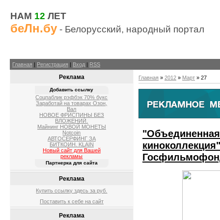
НАМ
12
ЛЕТ
беЛн.бу
- Белорусский, народный портал
Главная
|
Регистрация
|
Вход
|
RSS
Реклама
Главная
»
2012
»
Март
»
27
Добавить ссылку
Соцпаблик рэфбэк 70% букс
Заработай на товарах Озон,
Вал
НОВОЕ ФРИСПИНЫ БЕЗ
ВЛОЖЕНИЙ.
Майнинг НОВОЙ МОНЕТЫ
"Объединенная
Notcoin
АВТОСЕРФИНГ ЗА
киноколлекция"
БИТКОИН. KLAIN
Новый сайт для Вашей
Госфильмофон
рекламы
Партнерка для сайта
Реклама
Купить ссылку здесь за
руб.
Поставить к себе на сайт
Реклама