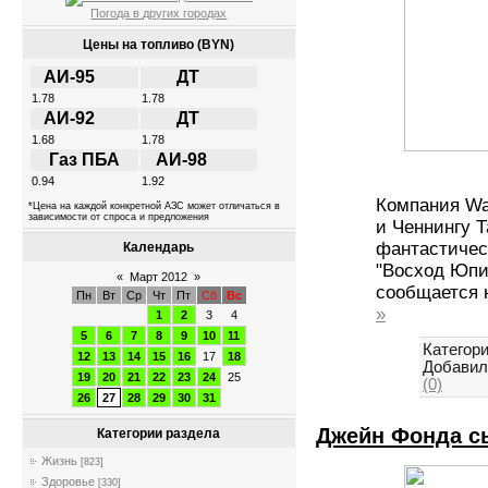
Погода в других городах
Цены на топливо (BYN)
АИ-95
ДТ
1.78
1.78
АИ-92
ДТ
1.68
1.78
Газ ПБА
АИ-98
0.94
1.92
Компания Wa
*Цена на каждой конкретной АЗС может отличаться в
зависимости от спроса и предложения
и Ченнингу Т
фантастичес
Календарь
"Восход Юпит
«
Март 2012
»
сообщается н
Пн
Вт
Ср
Чт
Пт
Сб
Вс
»
1
2
3
4
5
6
7
8
9
10
11
Категори
12
13
14
15
16
17
18
Добавил
19
20
21
22
23
24
25
(0)
26
27
28
29
30
31
Джейн Фонда сы
Категории раздела
Жизнь
[823]
Здоровье
[330]