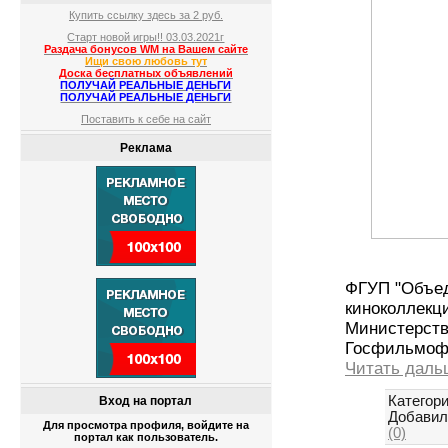
Купить ссылку здесь за
2
руб.
Старт новой игры!! 03.03.2021г
Раздача бонусов WM на Вашем сайте
Ищи свою любовь тут
Доска бесплатных объявлений
ПОЛУЧАЙ РЕАЛЬНЫЕ ДЕНЬГИ
ПОЛУЧАЙ РЕАЛЬНЫЕ ДЕНЬГИ
Поставить к себе на сайт
Реклама
ФГУП "Объед
киноколлекци
Министерств
Госфильмоф
Читать даль
Категори
Вход на портал
Добавил
Для просмотра профиля, войдите на
(0)
портал как пользователь.