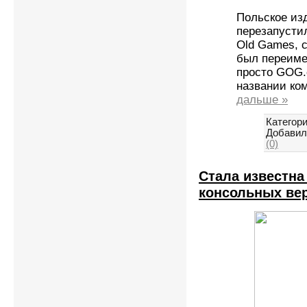
Польское изд
перезапусти
Old Games, с
был переиме
просто GOG.
названии ко
дальше »
Категори
Добавил
(0)
Стала известна
консольных верс