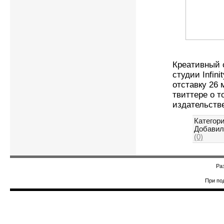
Креативный с
студии Infin
отставку 26 
твиттере о т
издательстве
Категори
Добавил
(0)
Ра
При по