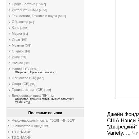
Происшествия
[10677]
Интернет и СМИ
[4054]
Технологии, Техника и наука
[5873]
Общество
[49]
Кино
[1395]
Медиа
[81]
Игры
[897]
Музыка
[598]
О кино
[116]
Иное
[53]
Разное
[608]
Навины.БУ
[3097]
Общество, Происшествия и т.д.
Общество (СБ)
[647]
Спорт (СБ)
[96]
Происшествия (СБ)
[186]
Белорусская нива (БН)
[82]
Общество, происшествия, Пульс: события и
факты и т.д.
Полезные ссылки
Джейн Фонда
США Нэнси Р
Международный портал "БЕЛН.ИН.БЕЛ"
"Дворецкий" 
Знакомства и общения
Variety.
...
Чи
ТВ ОНЛАЙН
ТВ ОНЛАЙН