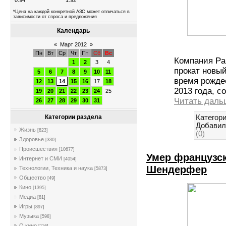
0.94
1.92
*Цена на каждой конкретной АЗС может отличаться в
зависимости от спроса и предложения
Календарь
«
Март 2012
»
Пн
Вт
Ср
Чт
Пт
Сб
Вс
Компания Pa
1
2
3
4
прокат новы
5
6
7
8
9
10
11
время рожде
12
13
14
15
16
17
18
2013 года, с
19
20
21
22
23
24
25
Читать даль
26
27
28
29
30
31
Категори
Категории раздела
Добавил
Жизнь
[823]
(0)
Здоровье
[330]
Происшествия
[10677]
Умер французс
Интернет и СМИ
[4054]
Шендерфер
Технологии, Техника и наука
[5873]
Общество
[49]
Кино
[1395]
Медиа
[81]
Игры
[897]
Музыка
[598]
О кино