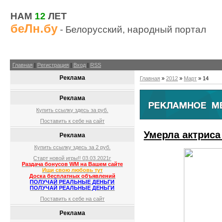
НАМ
12
ЛЕТ
беЛн.бу
- Белорусский, народный портал
Главная
|
Регистрация
|
Вход
|
RSS
Реклама
Главная
»
2012
»
Март
»
14
Реклама
Купить ссылку здесь за
руб.
Поставить к себе на сайт
Умерла актрис
Реклама
Купить ссылку здесь за
2
руб.
Старт новой игры!! 03.03.2021г
Раздача бонусов WM на Вашем сайте
Ищи свою любовь тут
Доска бесплатных объявлений
ПОЛУЧАЙ РЕАЛЬНЫЕ ДЕНЬГИ
ПОЛУЧАЙ РЕАЛЬНЫЕ ДЕНЬГИ
Поставить к себе на сайт
Реклама