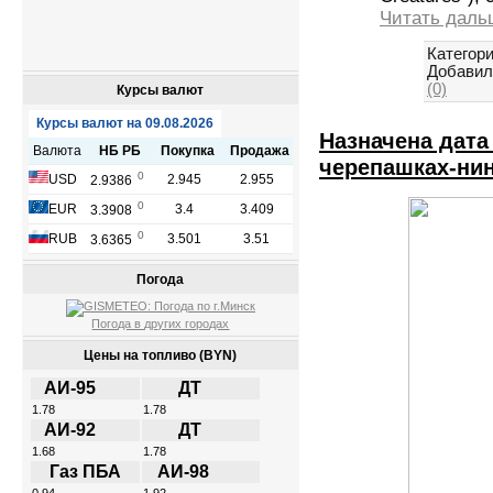
Читать даль
Категори
Добавил
(0)
Курсы валют
Назначена дата
черепашках-ни
Погода
Погода в других городах
Цены на топливо (BYN)
АИ-95
ДТ
1.78
1.78
АИ-92
ДТ
1.68
1.78
Газ ПБА
АИ-98