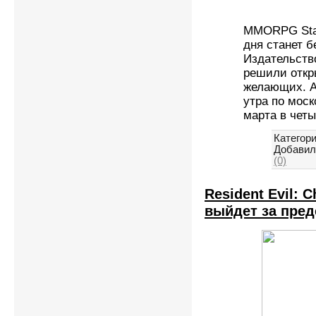
MMORPG Star 
дня станет б
Издательство
решили откр
желающих. А
утра по моск
марта в четы
Категори
Добавил
(0)
Resident Evil: C
выйдет за пре