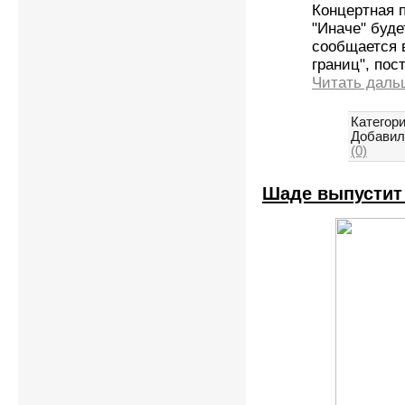
Концертная 
"Иначе" буде
сообщается 
границ", по
Читать даль
Категори
Добавил
(0)
Шаде выпустит