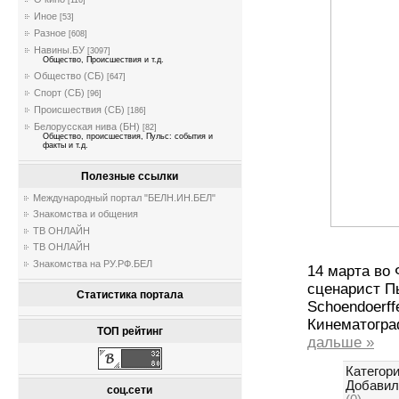
[116]
Иное
[53]
Разное
[608]
Навины.БУ
[3097]
Общество, Происшествия и т.д.
Общество (СБ)
[647]
Спорт (СБ)
[96]
Происшествия (СБ)
[186]
Белорусская нива (БН)
[82]
Общество, происшествия, Пульс: события и
факты и т.д.
Полезные ссылки
Международный портал "БЕЛН.ИН.БЕЛ"
Знакомства и общения
ТВ ОНЛАЙН
ТВ ОНЛАЙН
Знакомства на РУ.РФ.БЕЛ
14 марта во
сценарист П
Статистика портала
Schoendoerff
Кинематогра
ТОП рейтинг
дальше »
Категори
Добавил
соц.сети