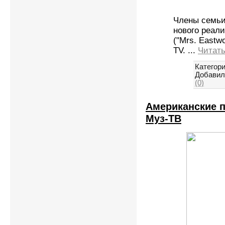
Члены семьи
нового реал
("Mrs. Eastw
TV.
...
Читать
Категори
Добавил
(0)
Американские п
Муз-ТВ