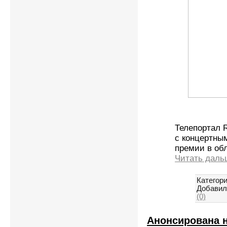
Телепортал 
с концертны
премии в об
Читать даль
Категори
Добавил
(0)
Анонсирована н