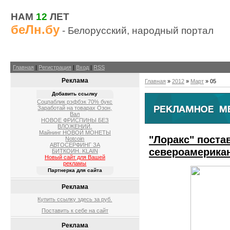
НАМ
12
ЛЕТ
беЛн.бу
- Белорусский, народный портал
Главная
|
Регистрация
|
Вход
|
RSS
Реклама
Главная
»
2012
»
Март
»
05
Добавить ссылку
Соцпаблик рэфбэк 70% букс
Заработай на товарах Озон,
Вал
НОВОЕ ФРИСПИНЫ БЕЗ
ВЛОЖЕНИЙ.
Майнинг НОВОЙ МОНЕТЫ
"Лоракс" поста
Notcoin
АВТОСЕРФИНГ ЗА
североамерика
БИТКОИН. KLAIN
Новый сайт для Вашей
рекламы
Партнерка для сайта
Реклама
Купить ссылку здесь за
руб.
Поставить к себе на сайт
Реклама