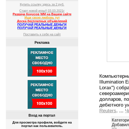
Купить ссылку здесь за
2
руб.
Старт новой игры!! 03.03.2021г
Раздача бонусов WM на Вашем сайте
Ищи свою любовь тут
Доска бесплатных объявлений
ПОЛУЧАЙ РЕАЛЬНЫЕ ДЕНЬГИ
ПОЛУЧАЙ РЕАЛЬНЫЕ ДЕНЬГИ
Поставить к себе на сайт
Реклама
Компьютерн
Illumination 
Lorax") собр
североамери
долларов, по
дебютного у
Reuters
.
...
Ч
Вход на портал
Категори
Для просмотра профиля, войдите на
Добавил
портал как пользователь.