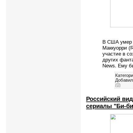
В США умер 
Маккуорри (
участие в со
других фант
News. Ему б
Категори
Добавил
(0)
Российский ви
сериалы "Би-би