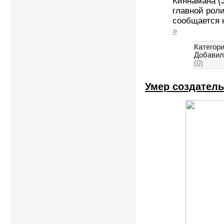
Киннамана (
главной рол
сообщается н
»
Категори
Добавил
(0)
Умер создатель