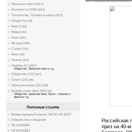
Происшествия
[10677]
Интернет и СМИ
[4054]
Технологии, Техника и наука
[5873]
Общество
[49]
Кино
[1395]
Медиа
[81]
Игры
[897]
Музыка
[598]
О кино
[116]
Иное
[53]
Разное
[608]
Навины.БУ
[3097]
Общество, Происшествия и т.д.
Общество (СБ)
[647]
Спорт (СБ)
[96]
Происшествия (СБ)
[186]
Белорусская нива (БН)
[82]
Общество, происшествия, Пульс: события и
факты и т.д.
Полезные ссылки
Международный портал "БЕЛН.ИН.БЕЛ"
Российская 
Знакомства и общения
ТВ ОНЛАЙН
приз на 40-
ТВ ОНЛАЙН