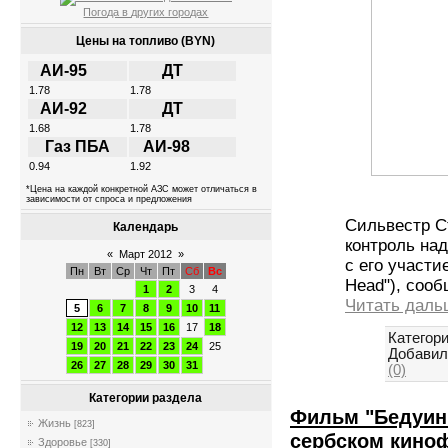
Погода в других городах
Цены на топливо (BYN)
АИ-95
ДТ
1.78
1.78
АИ-92
ДТ
1.68
1.78
Газ ПБА
АИ-98
0.94
1.92
*Цена на каждой конкретной АЗС может отличаться в
зависимости от спроса и предложения
Сильвестр С
Календарь
контроль на
«
Март 2012
»
с его участие
Пн
Вт
Ср
Чт
Пт
Сб
Вс
Head"), сооб
1
2
3
4
Читать даль
5
6
7
8
9
10
11
12
13
14
15
16
17
18
Категори
19
20
21
22
23
24
25
Добавил
26
27
28
29
30
31
(0)
Категории раздела
Фильм "Бедуин"
Жизнь
[823]
сербском кино
Здоровье
[330]