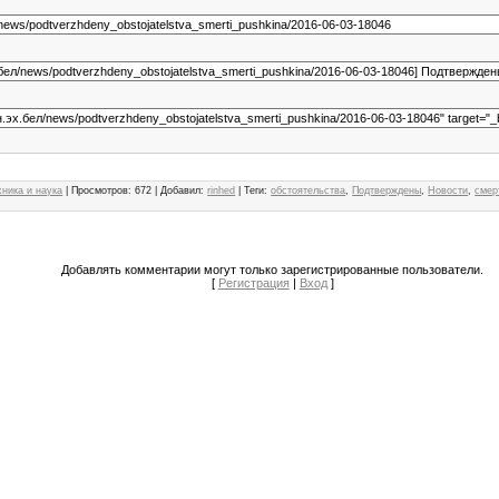
хника и наука
|
Просмотров
:
672
|
Добавил
:
rinhed
|
Теги
:
обстоятельства
,
Подтверждены
,
Новости
,
смер
Добавлять комментарии могут только зарегистрированные пользователи.
[
Регистрация
|
Вход
]