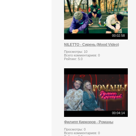
00:02:58
NILETTO - Сирень (Mood Video)
Просмотры:
10
Всего комментариев:
0
Рейтинг:
5.0
00:04:14
Филипп Киркоров - Романы
Просмотры:
0
Всего комментариев:
0