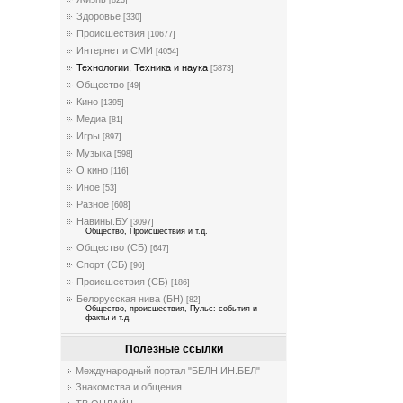
[823]
Здоровье
[330]
Происшествия
[10677]
Интернет и СМИ
[4054]
Технологии, Техника и наука
[5873]
Общество
[49]
Кино
[1395]
Медиа
[81]
Игры
[897]
Музыка
[598]
О кино
[116]
Иное
[53]
Разное
[608]
Навины.БУ
[3097]
Общество, Происшествия и т.д.
Общество (СБ)
[647]
Спорт (СБ)
[96]
Происшествия (СБ)
[186]
Белорусская нива (БН)
[82]
Общество, происшествия, Пульс: события и
факты и т.д.
Полезные ссылки
Международный портал "БЕЛН.ИН.БЕЛ"
Знакомства и общения