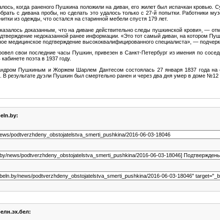
алось, когда раненого Пушкина положили на диван, его жилет был испачкан кровью. 
рать с дивана пробы, но сделать это удалось только с 27-й попытки. Работники муз
нитки из одежды, что остался на старинной мебели спустя 179 лет.
оказалось доказанным, что на диване действительно следы пушкинской крови», — от
одтверждение недоказанной ранее информации. «Это тот самый диван, на котором Пуш
ное медицинское подтверждение высококвалифицированного специалиста», — подчерк
провел свои последние часы Пушкин, привезен в Санкт-Петербург из имения по сосе
кабинете поэта в 1937 году.
ндром Пушкиным и Жоржем Шарлем Дантесом состоялась 27 января 1837 года на о
. В результате дуэли Пушкин был смертельно ранен и через два дня умер в доме №12
eln.by:
елн.эх.бел: