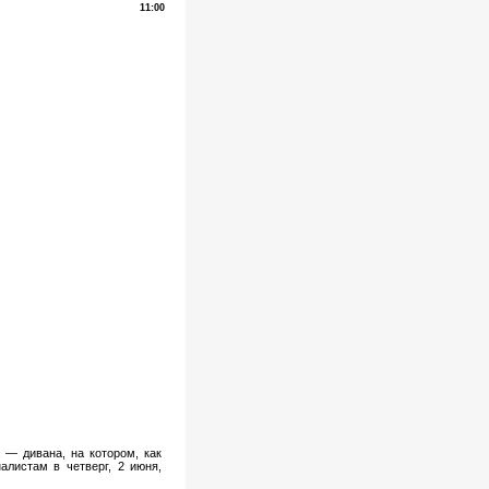
11:00
 — дивана, на котором, как
алистам в четверг, 2 июня,