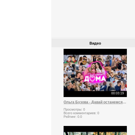
Видео
00:03:19
Ольга Бузова - Давай останемся дома
Просмотры:
0
Всего комментариев:
0
Рейтинг:
0.0