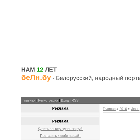
НАМ
12
ЛЕТ
беЛн.бу
- Белорусский, народный порт
Главная
|
Регистрация
|
Вход
|
RSS
Реклама
Главная
»
2016
»
Июнь
Реклама
Купить ссылку здесь за
руб.
Поставить к себе на сайт