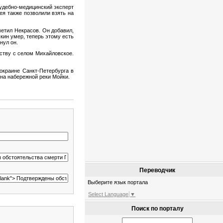
Судебно-медицинский эксперт
ея также позволили взять на
метил Некрасов. Он добавил,
кин умер, теперь этому есть
нул он.
дству с селом Михайловское.
краине Санкт-Петербурга в
 на набережной реки Мойки.
Переводчик
Выберите язык портала
Select Language
▼
Поиск по порталу