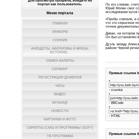
Для просмотра профиля, войдите на
портал как пользователь.
По его словам, счит
Юрий Молин смог соб
исследование кусок 
Меню портала
«Пробы совпали, и 
что это серьезное п
ГЛАВНАЯ
точное документаль
ИНФОРМ
Диван, на котором 
Он был установлен в 
СОННИК
Дуэль между Алекса
районе Черной речки
АНЕКДОТЫ, АФОРИЗМЫ И ФРАЗЫ,
ИСТОРИИ...
ОБМЕН ВАЛЮТЫ
СЕРФИНГ
Прямые ссылки b
РЕГИСТРАЦИЯ ДОМЕНОВ
ЧАТЫ
- ссылка
ВИДЕО
МУЗЫК@
- BBCode
НОВОСТИ
- HTML
КАРТИНКИ И ФОТО
СКРИПТЫ (CMS) И ПРОГРАММЫ (SOFT)
Прямые ссылки б
ТВ ПРОГРАММА