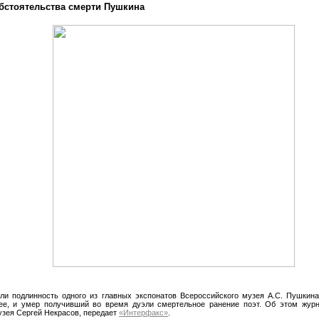
бстоятельства смерти Пушкина
ли подлинность одного из главных экспонатов Всероссийского музея А.С. Пушкина
ее, и умер получивший во время дуэли смертельное ранение поэт. Об этом журн
узея Сергей Некрасов, передает
«Интерфакс»
.