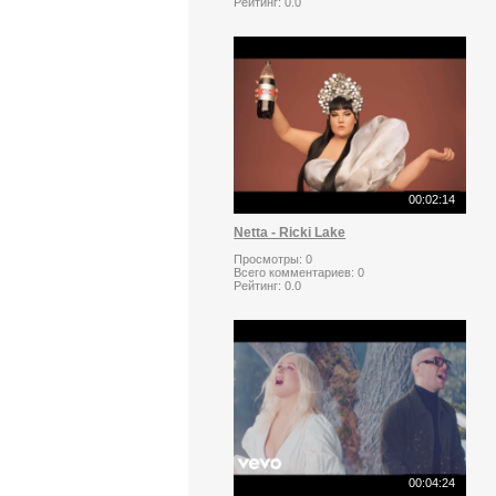
Рейтинг:
0.0
00:02:14
Netta - Ricki Lake
Просмотры:
0
Всего комментариев:
0
Рейтинг:
0.0
00:04:24