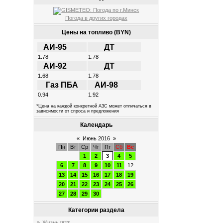
Погода в других городах
Цены на топливо (BYN)
АИ-95
ДТ
1.78
1.78
АИ-92
ДТ
1.68
1.78
Газ ПБА
АИ-98
0.94
1.92
*Цена на каждой конкретной АЗС может отличаться в
зависимости от спроса и предложения
Календарь
«
Июнь 2016
»
Пн
Вт
Ср
Чт
Пт
Сб
Вс
1
2
3
4
5
6
7
8
9
10
11
12
13
14
15
16
17
18
19
20
21
22
23
24
25
26
27
28
29
30
Категории раздела
Жизнь