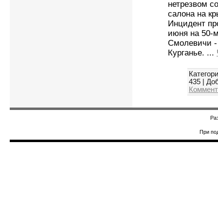
нетрезвом с
салона на к
Инцидент пр
июня на 50-м
Смолевичи -
Курганье.
...
Категори
435
|
Доб
Коммент
Ра
При по