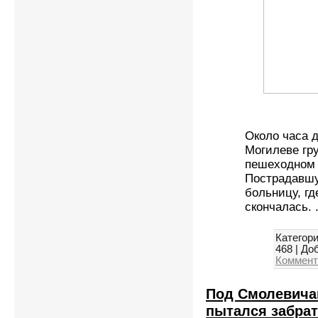
Около часа д
Могилеве гр
пешеходном 
Пострадавшу
больницу, гд
скончалась.
Категори
468
|
Доб
Коммент
Под Смолевича
пытался забра