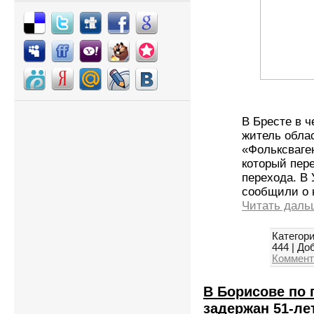
В Бресте в ч
житель обла
«Фольксваге
который пер
перехода. В
сообщили о 
Читать даль
Категори
444
|
Доб
Коммент
В Борисове по
задержан 51-ле