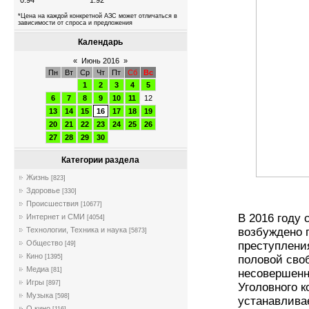
0.94
1.92
*Цена на каждой конкретной АЗС может отличаться в
зависимости от спроса и предложения
Календарь
«
Июнь 2016
»
Пн
Вт
Ср
Чт
Пт
Сб
Вс
1
2
3
4
5
6
7
8
9
10
11
12
13
14
15
16
17
18
19
20
21
22
23
24
25
26
27
28
29
30
Категории раздела
Жизнь
[823]
Здоровье
[330]
Происшествия
[10677]
В 2016 году
Интернет и СМИ
[4054]
Технологии, Техника и наука
возбуждено 
[5873]
Общество
преступлени
[49]
Кино
[1395]
половой сво
Медиа
[81]
несовершенно
Игры
[897]
Уголовного к
Музыка
[598]
устанавлива
О кино