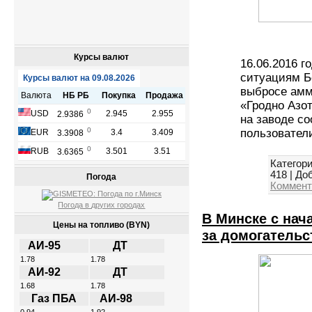
Курсы валют
16.06.2016 
ситуациям Б
выбросе амм
«Гродно Азо
на заводе с
пользовател
Категори
418
|
Доб
Погода
Коммент
Погода в других городах
В Минске с нач
Цены на топливо (BYN)
за домогательс
АИ-95
ДТ
1.78
1.78
АИ-92
ДТ
1.68
1.78
Газ ПБА
АИ-98