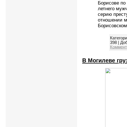
Борисове по
летнего муж
серию прест
отношении м
Борисовско
Категори
398
|
Доб
Коммент
В Могилеве гру