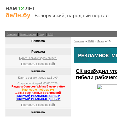
НАМ
12
ЛЕТ
беЛн.бу
- Белорусский, народный портал
Главная
|
Регистрация
|
Вход
|
RSS
Реклама
Главная
»
2016
»
Июнь
»
16
Реклама
Купить ссылку здесь за
руб.
Поставить к себе на сайт
СК возбудил уг
Реклама
гибели рабочег
Купить ссылку здесь за
2
руб.
Старт новой игры!! 03.03.2021г
Раздача бонусов WM на Вашем сайте
Ищи свою любовь тут
Доска бесплатных объявлений
ПОЛУЧАЙ РЕАЛЬНЫЕ ДЕНЬГИ
ПОЛУЧАЙ РЕАЛЬНЫЕ ДЕНЬГИ
Поставить к себе на сайт
Реклама