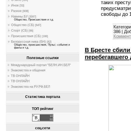
[116]
таких престу
Иное
[53]
предусматри
Разное
[608]
свободы до 1
Навины.БУ
[3097]
Общество, Происшествия и т.д.
Общество (СБ)
[647]
Категори
Спорт (СБ)
386
|
Доб
[96]
Коммент
Происшествия (СБ)
[186]
Белорусская нива (БН)
[82]
Общество, происшествия, Пульс: события и
факты и т.д.
В Бресте сбили 
перебегавшего 
Полезные ссылки
Международный портал "БЕЛН.ИН.БЕЛ"
Знакомства и общения
ТВ ОНЛАЙН
ТВ ОНЛАЙН
Знакомства на РУ.РФ.БЕЛ
Статистика портала
ТОП рейтинг
соц.сети