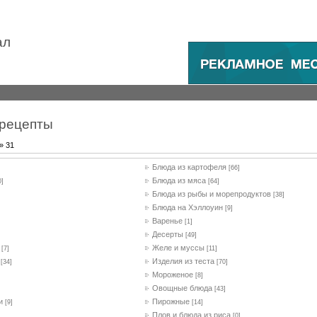
ал
рецепты
»
31
Блюда из картофеля
[66]
Блюда из мяса
0]
[64]
Блюда из рыбы и морепродуктов
[38]
Блюда на Хэллоуин
[9]
Варенье
[1]
Десерты
[49]
Желе и муссы
[7]
[11]
Изделия из теста
[34]
[70]
Мороженое
[8]
Овощные блюда
[43]
и
Пирожные
[9]
[14]
Плов и блюда из риса
[0]