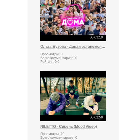
00:03:19
Ольга Бузова - Давай останемся дома
Просмотры:
0
Всего комментариев:
0
Рейтинг:
0.0
00:02:58
NILETTO - Сирень (Mood Video)
Просмотры:
10
Всего комментариев:
0