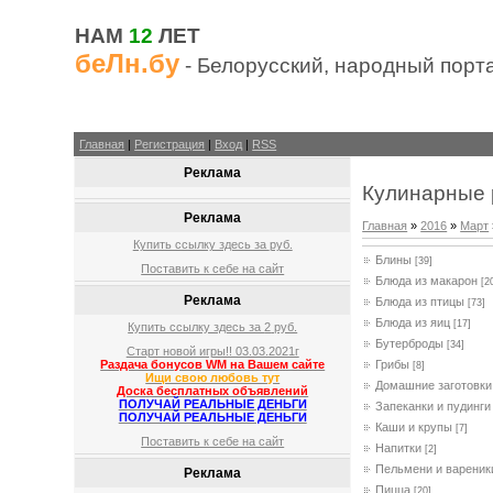
НАМ
12
ЛЕТ
беЛн.бу
- Белорусский, народный порт
Главная
|
Регистрация
|
Вход
|
RSS
Реклама
Кулинарные 
Реклама
Главная
»
2016
»
Март
Купить ссылку здесь за
руб.
Блины
[39]
Поставить к себе на сайт
Блюда из макарон
[2
Реклама
Блюда из птицы
[73]
Блюда из яиц
[17]
Купить ссылку здесь за
2
руб.
Бутерброды
[34]
Старт новой игры!! 03.03.2021г
Грибы
Раздача бонусов WM на Вашем сайте
[8]
Ищи свою любовь тут
Домашние заготовки
Доска бесплатных объявлений
ПОЛУЧАЙ РЕАЛЬНЫЕ ДЕНЬГИ
Запеканки и пудинги
ПОЛУЧАЙ РЕАЛЬНЫЕ ДЕНЬГИ
Каши и крупы
[7]
Поставить к себе на сайт
Напитки
[2]
Пельмени и вареник
Реклама
Пицца
[20]