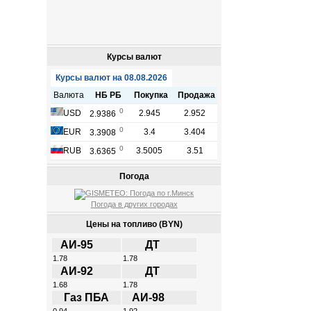
Курсы валют
Погода
Погода в других городах
Цены на топливо (BYN)
АИ-95
ДТ
1.78
1.78
АИ-92
ДТ
1.68
1.78
Газ ПБА
АИ-98