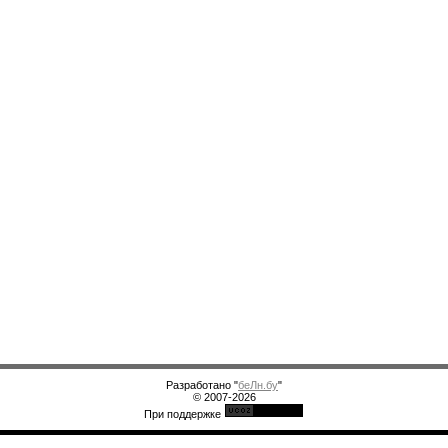
Разработано "
беЛн.бу
"
© 2007-2026
При поддержке