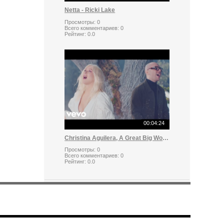
Netta - Ricki Lake
Просмотры:
0
Всего комментариев:
0
Рейтинг:
0.0
00:04:24
Christina Aguilera, A Great Big World - Fall On Me
Просмотры:
0
Всего комментариев:
0
Рейтинг:
0.0