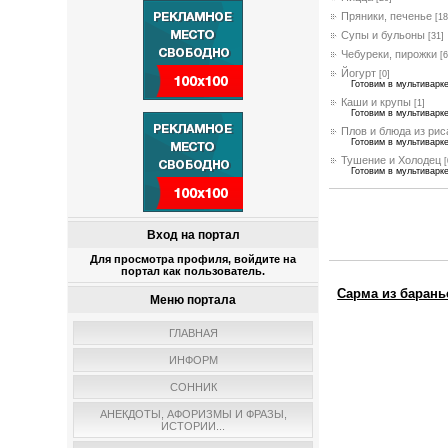
Пряники, печенье
[18
Супы и бульоны
[31]
Чебуреки, пирожки
[6
Йогурт
[0]
Готовим в мультиварк
Каши и крупы
[1]
Готовим в мультиварк
Плов и блюда из рис
Готовим в мультиварк
Тушение и Холодец
[
Готовим в мультиварк
Вход на портал
Для просмотра профиля, войдите на
портал как пользователь.
Сарма из барань
Меню портала
ГЛАВНАЯ
ИНФОРМ
СОННИК
АНЕКДОТЫ, АФОРИЗМЫ И ФРАЗЫ,
ИСТОРИИ...